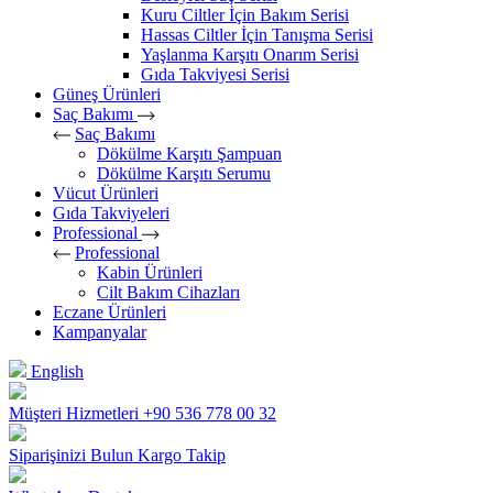
Kuru Ciltler İçin Bakım Serisi
Hassas Ciltler İçin Tanışma Serisi
Yaşlanma Karşıtı Onarım Serisi
Gıda Takviyesi Serisi
Güneş Ürünleri
Saç Bakımı
Saç Bakımı
Dökülme Karşıtı Şampuan
Dökülme Karşıtı Serumu
Vücut Ürünleri
Gıda Takviyeleri
Professional
Professional
Kabin Ürünleri
Cilt Bakım Cihazları
Eczane Ürünleri
Kampanyalar
English
Müşteri Hizmetleri
+90 536 778 00 32
Siparişinizi Bulun
Kargo Takip