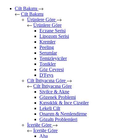
Cilt Bakımı
Cilt Bakımı
Ürünlere Göre
Ürünlere Göre
Eczane Serisi
Lipozom Serisi
Kremler
Peeling
Serumlar
Temizleyiciler
Tonikler
Göz Çevresi
D'Feys
Cilt İhtiyacına Göre
Cilt İhtiyacına Göre
Sivilce & Akne
Gözenek Problemi
Kırışıklık & İnce Çizgiler
Lekeli Cilt
Onarım & Nemlendirme
Gözaltı Problemleri
İçeriğe Göre
İçeriğe Göre
Aha