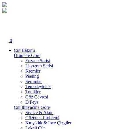
0
Cilt Bakımı
Ürünlere Göre
Eczane Serisi
Lipozom Serisi
Kremler
Peeling
Serumlar
Temizleyiciler
Tonikler
Göz Çevresi
D'Feys
Cilt İhtiyacına Göre
Sivilce & Akne
Gözenek Problemi
Kırışıklık & İnce Çizgiler
Lekeli Cilt