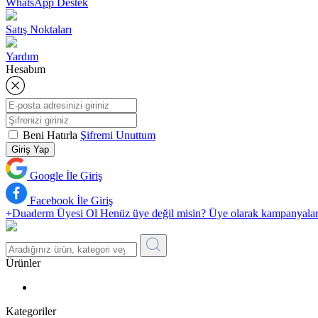
WhatsApp Destek
Satış Noktaları
Yardım
Hesabım
Beni Hatırla
Şifremi Unuttum
Giriş Yap
Google İle Giriş
Facebook İle Giriş
+Duaderm Üyesi Ol
Henüz üye değil misin? Üye olarak kampanyalardan 
Ürünler
Kategoriler