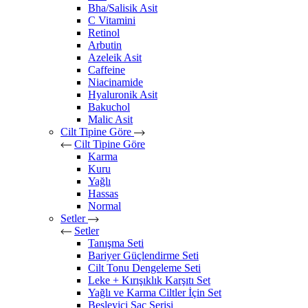
Bha/Salisik Asit
C Vitamini
Retinol
Arbutin
Azeleik Asit
Caffeine
Niacinamide
Hyaluronik Asit
Bakuchol
Malic Asit
Cilt Tipine Göre
Cilt Tipine Göre
Karma
Kuru
Yağlı
Hassas
Normal
Setler
Setler
Tanışma Seti
Bariyer Güçlendirme Seti
Cilt Tonu Dengeleme Seti
Leke + Kırışıklık Karşıtı Set
Yağlı ve Karma Ciltler İçin Set
Besleyici Saç Serisi