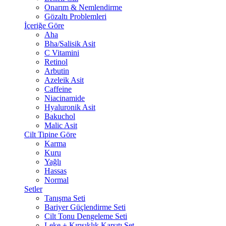
Onarım & Nemlendirme
Gözaltı Problemleri
İçeriğe Göre
Aha
Bha/Salisik Asit
C Vitamini
Retinol
Arbutin
Azeleik Asit
Caffeine
Niacinamide
Hyaluronik Asit
Bakuchol
Malic Asit
Cilt Tipine Göre
Karma
Kuru
Yağlı
Hassas
Normal
Setler
Tanışma Seti
Bariyer Güçlendirme Seti
Cilt Tonu Dengeleme Seti
Leke + Kırışıklık Karşıtı Set