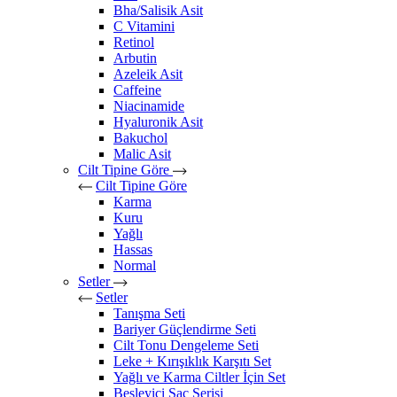
Bha/Salisik Asit
C Vitamini
Retinol
Arbutin
Azeleik Asit
Caffeine
Niacinamide
Hyaluronik Asit
Bakuchol
Malic Asit
Cilt Tipine Göre
Cilt Tipine Göre
Karma
Kuru
Yağlı
Hassas
Normal
Setler
Setler
Tanışma Seti
Bariyer Güçlendirme Seti
Cilt Tonu Dengeleme Seti
Leke + Kırışıklık Karşıtı Set
Yağlı ve Karma Ciltler İçin Set
Besleyici Saç Serisi