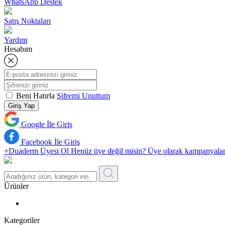
WhatsApp Destek
Satış Noktaları
Yardım
Hesabım
Beni Hatırla
Şifremi Unuttum
Giriş Yap
Google İle Giriş
Facebook İle Giriş
+Duaderm Üyesi Ol
Henüz üye değil misin? Üye olarak kampanyalardan 
Ürünler
Kategoriler