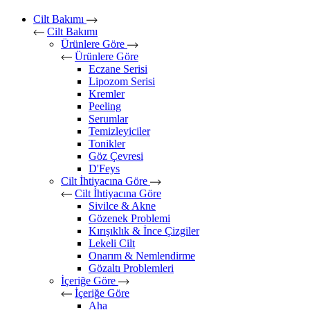
Cilt Bakımı
Cilt Bakımı
Ürünlere Göre
Ürünlere Göre
Eczane Serisi
Lipozom Serisi
Kremler
Peeling
Serumlar
Temizleyiciler
Tonikler
Göz Çevresi
D'Feys
Cilt İhtiyacına Göre
Cilt İhtiyacına Göre
Sivilce & Akne
Gözenek Problemi
Kırışıklık & İnce Çizgiler
Lekeli Cilt
Onarım & Nemlendirme
Gözaltı Problemleri
İçeriğe Göre
İçeriğe Göre
Aha