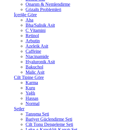
Onarım & Nemlendirme
Gözaltı Problemleri
İçeriğe Göre
Aha
Bha/Salisik Asit
C Vitamini
Retinol
Arbutin
Azeleik Asit
Caffeine
Niacinamide
Hyaluronik Asit
Bakuchol
Malic Asit
Cilt Tipine Göre
Karma
Kuru
Yağlı
Hassas
Normal
Setler
Tanışma Seti
Bariyer Güçlendirme Seti
Cilt Tonu Dengeleme Seti
Leke + Kırışıklık Karşıtı Set