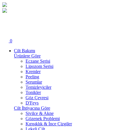
0
Cilt Bakımı
Ürünlere Göre
Eczane Serisi
Lipozom Serisi
Kremler
Peeling
Serumlar
Temizleyiciler
Tonikler
Göz Çevresi
D'Feys
Cilt İhtiyacına Göre
Sivilce & Akne
Gözenek Problemi
Kırışıklık & İnce Çizgiler
Lekeli Cilt