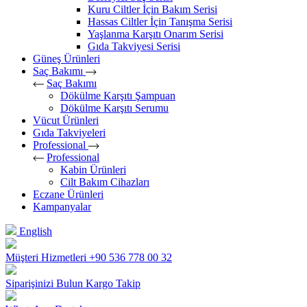
Kuru Ciltler İçin Bakım Serisi
Hassas Ciltler İçin Tanışma Serisi
Yaşlanma Karşıtı Onarım Serisi
Gıda Takviyesi Serisi
Güneş Ürünleri
Saç Bakımı
Saç Bakımı
Dökülme Karşıtı Şampuan
Dökülme Karşıtı Serumu
Vücut Ürünleri
Gıda Takviyeleri
Professional
Professional
Kabin Ürünleri
Cilt Bakım Cihazları
Eczane Ürünleri
Kampanyalar
English
Müşteri Hizmetleri
+90 536 778 00 32
Siparişinizi Bulun
Kargo Takip