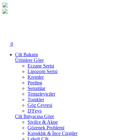
0
Cilt Bakımı
Ürünlere Göre
Eczane Serisi
Lipozom Serisi
Kremler
Peeling
Serumlar
Temizleyiciler
Tonikler
Göz Çevresi
D'Feys
Cilt İhtiyacına Göre
Sivilce & Akne
Gözenek Problemi
Kırışıklık & İnce Çizgiler
Lekeli Cilt