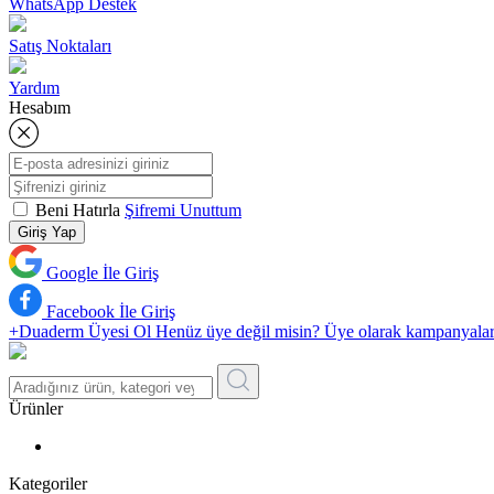
WhatsApp Destek
Satış Noktaları
Yardım
Hesabım
Beni Hatırla
Şifremi Unuttum
Giriş Yap
Google İle Giriş
Facebook İle Giriş
+Duaderm Üyesi Ol
Henüz üye değil misin? Üye olarak kampanyalardan 
Ürünler
Kategoriler