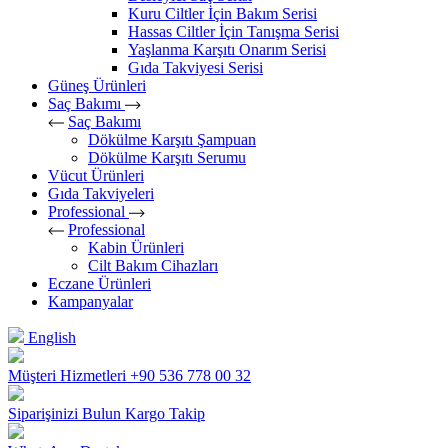
Kuru Ciltler İçin Bakım Serisi
Hassas Ciltler İçin Tanışma Serisi
Yaşlanma Karşıtı Onarım Serisi
Gıda Takviyesi Serisi
Güneş Ürünleri
Saç Bakımı
Saç Bakımı
Dökülme Karşıtı Şampuan
Dökülme Karşıtı Serumu
Vücut Ürünleri
Gıda Takviyeleri
Professional
Professional
Kabin Ürünleri
Cilt Bakım Cihazları
Eczane Ürünleri
Kampanyalar
English
Müşteri Hizmetleri
+90 536 778 00 32
Siparişinizi Bulun
Kargo Takip