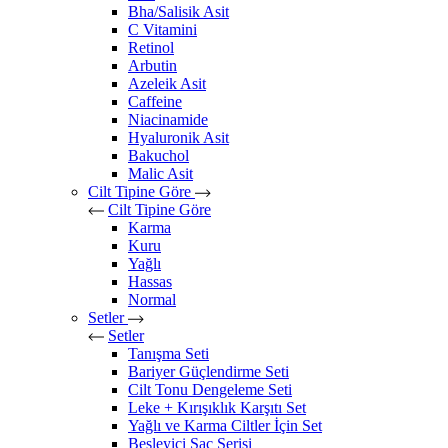
Bha/Salisik Asit
C Vitamini
Retinol
Arbutin
Azeleik Asit
Caffeine
Niacinamide
Hyaluronik Asit
Bakuchol
Malic Asit
Cilt Tipine Göre
Cilt Tipine Göre
Karma
Kuru
Yağlı
Hassas
Normal
Setler
Setler
Tanışma Seti
Bariyer Güçlendirme Seti
Cilt Tonu Dengeleme Seti
Leke + Kırışıklık Karşıtı Set
Yağlı ve Karma Ciltler İçin Set
Besleyici Saç Serisi