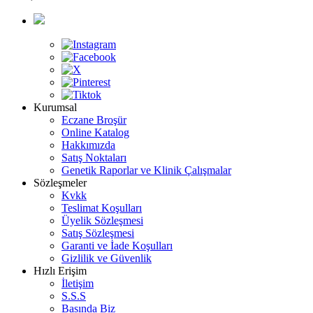
Kurumsal
Eczane Broşür
Online Katalog
Hakkımızda
Satış Noktaları
Genetik Raporlar ve Klinik Çalışmalar
Sözleşmeler
Kvkk
Teslimat Koşulları
Üyelik Sözleşmesi
Satış Sözleşmesi
Garanti ve İade Koşulları
Gizlilik ve Güvenlik
Hızlı Erişim
İletişim
S.S.S
Basında Biz