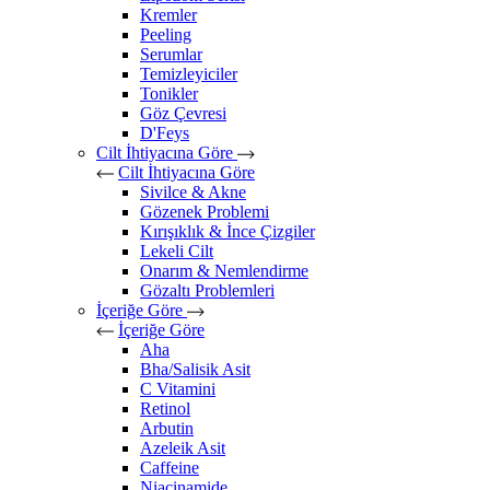
Kremler
Peeling
Serumlar
Temizleyiciler
Tonikler
Göz Çevresi
D'Feys
Cilt İhtiyacına Göre
Cilt İhtiyacına Göre
Sivilce & Akne
Gözenek Problemi
Kırışıklık & İnce Çizgiler
Lekeli Cilt
Onarım & Nemlendirme
Gözaltı Problemleri
İçeriğe Göre
İçeriğe Göre
Aha
Bha/Salisik Asit
C Vitamini
Retinol
Arbutin
Azeleik Asit
Caffeine
Niacinamide