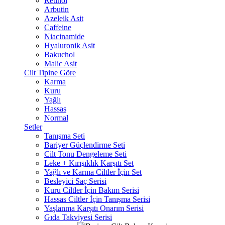
Retinol
Arbutin
Azeleik Asit
Caffeine
Niacinamide
Hyaluronik Asit
Bakuchol
Malic Asit
Cilt Tipine Göre
Karma
Kuru
Yağlı
Hassas
Normal
Setler
Tanışma Seti
Bariyer Güçlendirme Seti
Cilt Tonu Dengeleme Seti
Leke + Kırışıklık Karşıtı Set
Yağlı ve Karma Ciltler İçin Set
Besleyici Saç Serisi
Kuru Ciltler İçin Bakım Serisi
Hassas Ciltler İçin Tanışma Serisi
Yaşlanma Karşıtı Onarım Serisi
Gıda Takviyesi Serisi