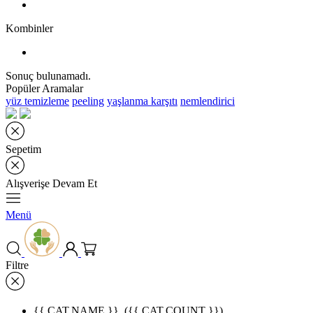
Kombinler
Sonuç bulunamadı.
Popüler Aramalar
yüz temizleme
peeling
yaşlanma karşıtı
nemlendirici
Sepetim
Alışverişe Devam Et
Menü
Filtre
{{ CAT.NAME }}
({{ CAT.COUNT }})