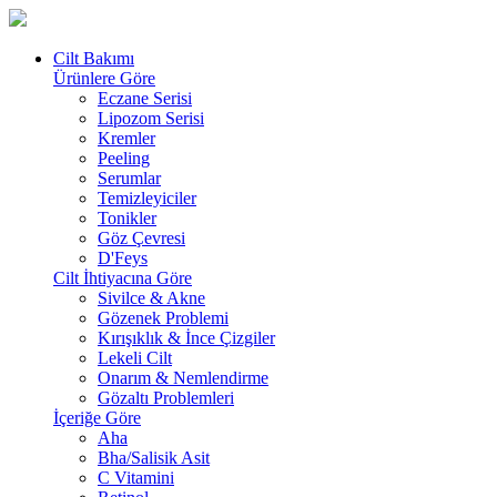
Cilt Bakımı
Ürünlere Göre
Eczane Serisi
Lipozom Serisi
Kremler
Peeling
Serumlar
Temizleyiciler
Tonikler
Göz Çevresi
D'Feys
Cilt İhtiyacına Göre
Sivilce & Akne
Gözenek Problemi
Kırışıklık & İnce Çizgiler
Lekeli Cilt
Onarım & Nemlendirme
Gözaltı Problemleri
İçeriğe Göre
Aha
Bha/Salisik Asit
C Vitamini