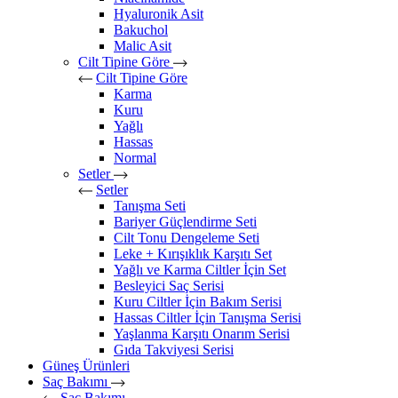
Hyaluronik Asit
Bakuchol
Malic Asit
Cilt Tipine Göre
Cilt Tipine Göre
Karma
Kuru
Yağlı
Hassas
Normal
Setler
Setler
Tanışma Seti
Bariyer Güçlendirme Seti
Cilt Tonu Dengeleme Seti
Leke + Kırışıklık Karşıtı Set
Yağlı ve Karma Ciltler İçin Set
Besleyici Saç Serisi
Kuru Ciltler İçin Bakım Serisi
Hassas Ciltler İçin Tanışma Serisi
Yaşlanma Karşıtı Onarım Serisi
Gıda Takviyesi Serisi
Güneş Ürünleri
Saç Bakımı
Saç Bakımı