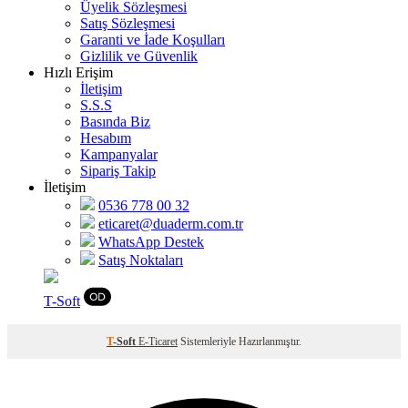
Üyelik Sözleşmesi
Satış Sözleşmesi
Garanti ve İade Koşulları
Gizlilik ve Güvenlik
Hızlı Erişim
İletişim
S.S.S
Basında Biz
Hesabım
Kampanyalar
Sipariş Takip
İletişim
0536 778 00 32
eticaret@duaderm.com.tr
WhatsApp Destek
Satış Noktaları
T
-Soft
T
-Soft
E-Ticaret
Sistemleriyle Hazırlanmıştır.