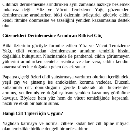
Cildinizi derinlemesine arındırırken aynı zamanda nazikçe beslemek
imkânsız değil. Yüz ve Vücut Temizleme Yağı, gözenekleri
derinlemesine arındırırken bitki özlerinin iyileştirici gücüyle cildin
kendi ritmine dönmesine ve tazeliğini yeniden kazanmasına destek
olur.
Gözenekleri Derinlemesine Arındıran Bitkisel Güç
Bitki özlerinin gücüyle formüle edilen Yüz ve Vücut Temizleme
Yağı, cildi yormadan derinlemesine arındırır, temizlik hissini
doğallıkla buluşturur. Niacinamide ile panthenol, cildin görünmeyen
yüklerini arındırırken centella asiatica ve aloe vera, cildin kendini
onarma sürecine doğadan gelen destek sunar.
Papatya çiçeği özleri cildi yatıştırmaya yardımcı olurken içeriğindeki
yeşil çay ve ginseng ise antioksidan koruma vadeder. Düzenli
kullanımla cilt, donukluğunu geride bırakarak ölü hücrelerden
arınmış, yenilenmiş ve doğal ışıltısını yeniden kazanmış görünüme
kavuşur. Böylece hem yüz hem de vücut temizliğinde kapsamlı,
nazik ve etkili bir bakım sunar.
Hangi Cilt Tipleri için Uygun?
Yağlıdan karmaya ve normal ciltlere kadar her cilt tipine ihtiyacı
olan temizlikle birlikte dengeli bir nefes aldırır.