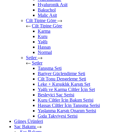
Hyaluronik Asit
Bakuchol
Malic Asit
Cilt Tipine Göre
Cilt Tipine Göre
Karma
Kuru
Yağlı
Hassas
Normal
Setler
Setler
Tanışma Seti
Bariyer Güçlendirme Seti
Cilt Tonu Dengeleme Seti
Leke + Kırışıklık Karşıtı Set
Yağlı ve Karma Ciltler İçin Set
Besleyici Saç Serisi
Kuru Ciltler İçin Bakım Serisi
Hassas Ciltler İçin Tanışma Serisi
Yaşlanma Karşıtı Onarım Serisi
Gıda Takviyesi Serisi
Güneş Ürünleri
Saç Bakımı
Saç Bakımı