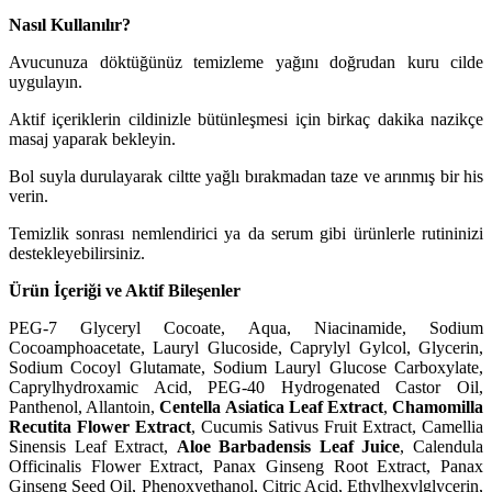
Nasıl Kullanılır?
Avucunuza döktüğünüz temizleme yağını doğrudan kuru cilde
uygulayın.
Aktif içeriklerin cildinizle bütünleşmesi için birkaç dakika nazikçe
masaj yaparak bekleyin.
Bol suyla durulayarak ciltte yağlı bırakmadan taze ve arınmış bir his
verin.
Temizlik sonrası nemlendirici ya da serum gibi ürünlerle rutininizi
destekleyebilirsiniz.
Ürün İçeriği ve Aktif Bileşenler
PEG-7 Glyceryl Cocoate, Aqua, Niacinamide, Sodium
Cocoamphoacetate, Lauryl Glucoside, Caprylyl Gylcol, Glycerin,
Sodium Cocoyl Glutamate, Sodium Lauryl Glucose Carboxylate,
Caprylhydroxamic Acid, PEG-40 Hydrogenated Castor Oil,
Panthenol, Allantoin,
Centella Asiatica Leaf Extract
,
Chamomilla
Recutita Flower Extract
, Cucumis Sativus Fruit Extract, Camellia
Sinensis Leaf Extract,
Aloe Barbadensis Leaf Juice
, Calendula
Officinalis Flower Extract, Panax Ginseng Root Extract, Panax
Ginseng Seed Oil, Phenoxyethanol, Citric Acid, Ethylhexylglycerin,