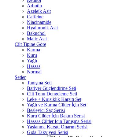
Retinol
Arbutin
Azeleik Asit
Caffeine
Niacinamide
Hyaluronik Asit
Bakuchol
Malic Asit
Cilt Tipine Göre
Karma
Kuru
Yağlı
Hassas
Normal
Setler
Tanışma Seti
Bariyer Güçlendirme Seti
Cilt Tonu Dengeleme Seti
Leke + Kırışıklık Karşıtı Set
Yağlı ve Karma Ciltler İçin Set
Besleyici Saç Serisi
Kuru Ciltler İçin Bakım Serisi
Hassas Ciltler İçin Tanışma Serisi
Yaşlanma Karşıtı Onarım Serisi
Gıda Takviyesi Serisi