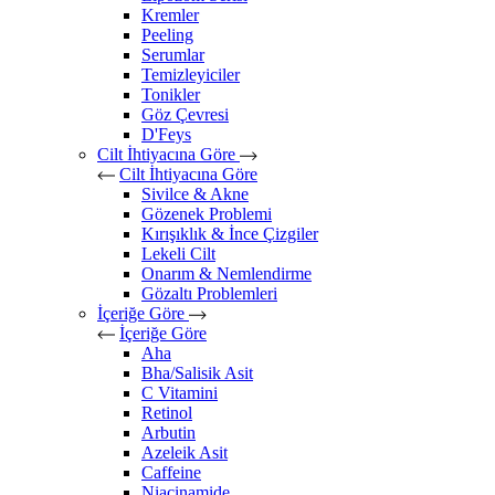
Kremler
Peeling
Serumlar
Temizleyiciler
Tonikler
Göz Çevresi
D'Feys
Cilt İhtiyacına Göre
Cilt İhtiyacına Göre
Sivilce & Akne
Gözenek Problemi
Kırışıklık & İnce Çizgiler
Lekeli Cilt
Onarım & Nemlendirme
Gözaltı Problemleri
İçeriğe Göre
İçeriğe Göre
Aha
Bha/Salisik Asit
C Vitamini
Retinol
Arbutin
Azeleik Asit
Caffeine
Niacinamide