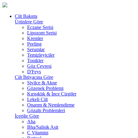
Cilt Bakımı
Ürünlere Göre
Eczane Serisi
Lipozom Serisi
Kremler
Peeling
Serumlar
Temizleyiciler
Tonikler
Göz Çevresi
D'Feys
Cilt İhtiyacına Göre
Sivilce & Akne
Gözenek Problemi
Kırışıklık & İnce Çizgiler
Lekeli Cilt
Onarım & Nemlendirme
Gözaltı Problemleri
İçeriğe Göre
Aha
Bha/Salisik Asit
C Vitamini