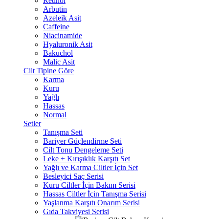
Retinol
Arbutin
Azeleik Asit
Caffeine
Niacinamide
Hyaluronik Asit
Bakuchol
Malic Asit
Cilt Tipine Göre
Karma
Kuru
Yağlı
Hassas
Normal
Setler
Tanışma Seti
Bariyer Güçlendirme Seti
Cilt Tonu Dengeleme Seti
Leke + Kırışıklık Karşıtı Set
Yağlı ve Karma Ciltler İçin Set
Besleyici Saç Serisi
Kuru Ciltler İçin Bakım Serisi
Hassas Ciltler İçin Tanışma Serisi
Yaşlanma Karşıtı Onarım Serisi
Gıda Takviyesi Serisi