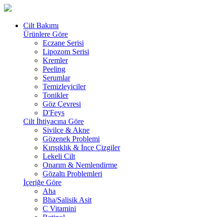
Cilt Bakımı
Ürünlere Göre
Eczane Serisi
Lipozom Serisi
Kremler
Peeling
Serumlar
Temizleyiciler
Tonikler
Göz Çevresi
D'Feys
Cilt İhtiyacına Göre
Sivilce & Akne
Gözenek Problemi
Kırışıklık & İnce Çizgiler
Lekeli Cilt
Onarım & Nemlendirme
Gözaltı Problemleri
İçeriğe Göre
Aha
Bha/Salisik Asit
C Vitamini