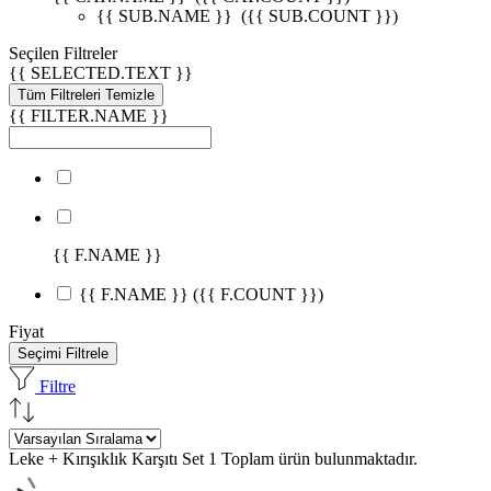
{{ SUB.NAME }}
({{ SUB.COUNT }})
Seçilen Filtreler
{{ SELECTED.TEXT }}
Tüm Filtreleri Temizle
{{ FILTER.NAME }}
{{ F.NAME }}
{{ F.NAME }}
({{ F.COUNT }})
Fiyat
Seçimi Filtrele
Filtre
Leke + Kırışıklık Karşıtı Set
1 Toplam ürün bulunmaktadır.