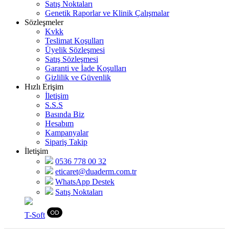
Satış Noktaları
Genetik Raporlar ve Klinik Çalışmalar
Sözleşmeler
Kvkk
Teslimat Koşulları
Üyelik Sözleşmesi
Satış Sözleşmesi
Garanti ve İade Koşulları
Gizlilik ve Güvenlik
Hızlı Erişim
İletişim
S.S.S
Basında Biz
Hesabım
Kampanyalar
Sipariş Takip
İletişim
0536 778 00 32
eticaret@duaderm.com.tr
WhatsApp Destek
Satış Noktaları
T
-Soft