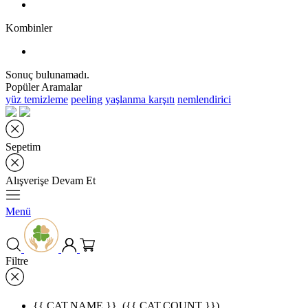
Kombinler
Sonuç bulunamadı.
Popüler Aramalar
yüz temizleme
peeling
yaşlanma karşıtı
nemlendirici
Sepetim
Alışverişe Devam Et
Menü
Filtre
{{ CAT.NAME }}
({{ CAT.COUNT }})