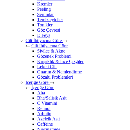
Kremler
Peeling
Serumlar
Temizleyiciler
Tonikler
Göz Çevresi
D'Feys
Cilt İhtiyacına Göre
Cilt İhtiyacına Göre
Sivilce & Akne
Gözenek Problemi
Kırışıklık & İnce Çizgiler
Lekeli Cilt
Onarım & Nemlendirme
Gözaltı Problemleri
İçeriğe Göre
İçeriğe Göre
Aha
Bha/Salisik Asit
C Vitamini
Retinol
Arbutin
Azeleik Asit
Caffeine
Niacinamide