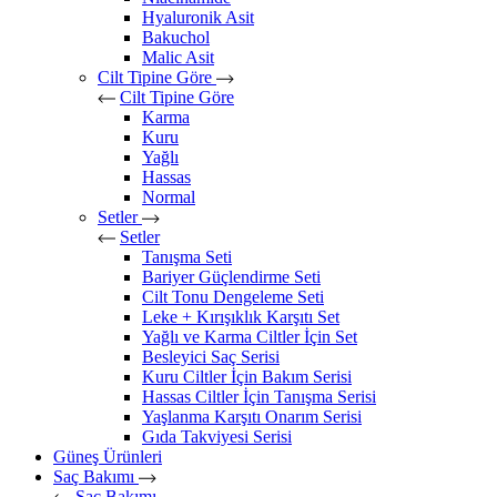
Hyaluronik Asit
Bakuchol
Malic Asit
Cilt Tipine Göre
Cilt Tipine Göre
Karma
Kuru
Yağlı
Hassas
Normal
Setler
Setler
Tanışma Seti
Bariyer Güçlendirme Seti
Cilt Tonu Dengeleme Seti
Leke + Kırışıklık Karşıtı Set
Yağlı ve Karma Ciltler İçin Set
Besleyici Saç Serisi
Kuru Ciltler İçin Bakım Serisi
Hassas Ciltler İçin Tanışma Serisi
Yaşlanma Karşıtı Onarım Serisi
Gıda Takviyesi Serisi
Güneş Ürünleri
Saç Bakımı
Saç Bakımı