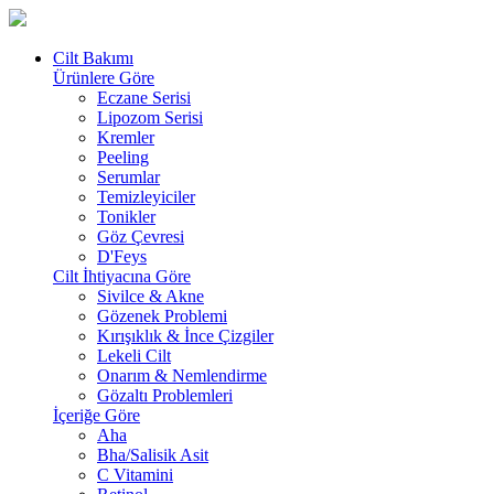
Cilt Bakımı
Ürünlere Göre
Eczane Serisi
Lipozom Serisi
Kremler
Peeling
Serumlar
Temizleyiciler
Tonikler
Göz Çevresi
D'Feys
Cilt İhtiyacına Göre
Sivilce & Akne
Gözenek Problemi
Kırışıklık & İnce Çizgiler
Lekeli Cilt
Onarım & Nemlendirme
Gözaltı Problemleri
İçeriğe Göre
Aha
Bha/Salisik Asit
C Vitamini