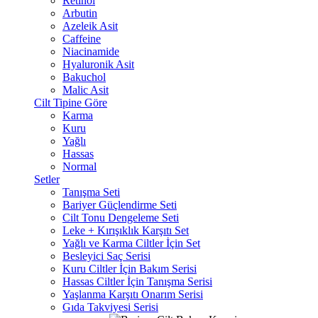
Retinol
Arbutin
Azeleik Asit
Caffeine
Niacinamide
Hyaluronik Asit
Bakuchol
Malic Asit
Cilt Tipine Göre
Karma
Kuru
Yağlı
Hassas
Normal
Setler
Tanışma Seti
Bariyer Güçlendirme Seti
Cilt Tonu Dengeleme Seti
Leke + Kırışıklık Karşıtı Set
Yağlı ve Karma Ciltler İçin Set
Besleyici Saç Serisi
Kuru Ciltler İçin Bakım Serisi
Hassas Ciltler İçin Tanışma Serisi
Yaşlanma Karşıtı Onarım Serisi
Gıda Takviyesi Serisi