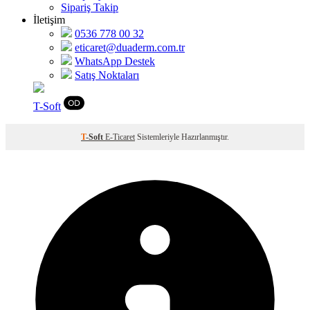
Sipariş Takip
İletişim
0536 778 00 32
eticaret@duaderm.com.tr
WhatsApp Destek
Satış Noktaları
T
-Soft
T
-Soft
E-Ticaret
Sistemleriyle Hazırlanmıştır.