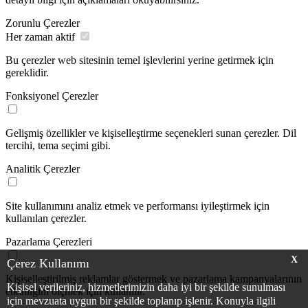
Zorunlu Çerezler
Her zaman aktif
Bu çerezler web sitesinin temel işlevlerini yerine getirmek için
gereklidir.
Fonksiyonel Çerezler
Gelişmiş özellikler ve kişiselleştirme seçenekleri sunan çerezler. Dil
tercihi, tema seçimi gibi.
Analitik Çerezler
Site kullanımını analiz etmek ve performansı iyileştirmek için
kullanılan çerezler.
Pazarlama Çerezleri
X
Çerez Kullanımı
Kişiselleştirilmiş reklamlar göstermek ve pazarlama kampanyalarının
Kişisel verileriniz, hizmetlerimizin daha iyi bir şekilde sunulması
etkinliğini ölçmek için kullanılır.
için mevzuata uygun bir şekilde toplanıp işlenir. Konuyla ilgili