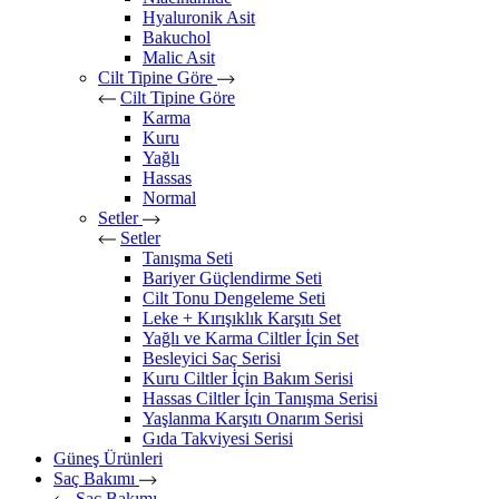
Hyaluronik Asit
Bakuchol
Malic Asit
Cilt Tipine Göre
Cilt Tipine Göre
Karma
Kuru
Yağlı
Hassas
Normal
Setler
Setler
Tanışma Seti
Bariyer Güçlendirme Seti
Cilt Tonu Dengeleme Seti
Leke + Kırışıklık Karşıtı Set
Yağlı ve Karma Ciltler İçin Set
Besleyici Saç Serisi
Kuru Ciltler İçin Bakım Serisi
Hassas Ciltler İçin Tanışma Serisi
Yaşlanma Karşıtı Onarım Serisi
Gıda Takviyesi Serisi
Güneş Ürünleri
Saç Bakımı
Saç Bakımı