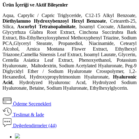
Ürün İçeriği ve Aktif Bileşenler
Aqua, Caprylic / Capric Triglyceride, C12-15 Alkyl Benzoate,
Diethylamıno Hydroxybenzoyl Hexyl Benzoate
, Ceteareth-25,
Silica,
Ascorbyl Tetraisopalmitate
, Isoamyl Cocoate, Allantoin,
Glycyrrhıza Glabra Root Extract, Cinchona Succirubra Bark
Extract, Bis-Ethylhexyloxyphenol Methoxyphenyl Triazine, Sodium
PCA,Glyceryl Stearate, Propanediol, Niacinamide, Cetearyl
Alcohol, Arnica Montana Flower Extract, Ethylhexyl
Triazone,Camellia Sinensis Leaf Extract, Isoamyl Laurate, Glycerin,
Centella Asiatica Leaf Extract, Phenoxyethanol, Potassium
Hyaluronate,
Maltodextrin, Sodium Acetylated Hyaluronate, Peg-9
Diglycidyl Ether / Sodium Hyaluronate Crosspolymer, 1,2-
Hexanediol, Hydroxypropyltrimonium Hyaluronate,
Hyaluronic
Acid
, Hydrolyzed Hyaluronıc Acıd, Hydrolyzed Sodium
Hyaluronate, Betaine, Sodium Hyaluronate, Ethylhexylglycerin.
Ödeme Seçenekleri
Teslimat & İade
Değerlendirmeler (44)