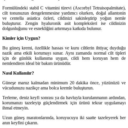
Formülündeki stabil C vitamini türevi (Ascorbyl Tetraisopalmitate),
cilt tonunuzun dengelenmesine yardımcı olurken, doğal allantonin
ve centella asiatica özleri, cildinizi sakinleştirip yoğun nemle
buluşturur. Zengin hyaluronik asit kompleksleri ise cildinizin
dolgunluğunu ve esnekliğini artırmaya katkıda bulunur.
Kimler için Uygun?
Bu güneş kremi, özellikle hassas ve kuru ciltlerin ihtiyaç duyduğu
nazik ama etkili korumayı sunar. Aynı zamanda normal cilt tipleri
için de günlük kullanıma uygun, cildi hem koruyan hem de
nemlendiren ideal bir bakım ürünüdür.
Nasıl Kullanılır?
Güneşe maruz kalmadan minimum 20 dakika önce, yüzünüzü ve
vücudunuzu nazikçe ama bolca kremle buluşturun.
Terleme, deniz keyfi sonrası ya da havluyla kurulanmanın ardından,
korumanızı tazeleyip güçlendirmek için ürünü tekrar uygulamayı
ihmal etmeyin.
Uzun güneş maratonlarında, koruyucuyu iki saatte tazeleyerek her
anın keyfini çıkarın.