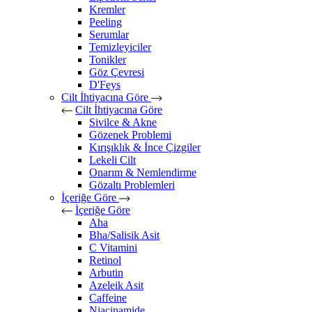
Kremler
Peeling
Serumlar
Temizleyiciler
Tonikler
Göz Çevresi
D'Feys
Cilt İhtiyacına Göre
Cilt İhtiyacına Göre
Sivilce & Akne
Gözenek Problemi
Kırışıklık & İnce Çizgiler
Lekeli Cilt
Onarım & Nemlendirme
Gözaltı Problemleri
İçeriğe Göre
İçeriğe Göre
Aha
Bha/Salisik Asit
C Vitamini
Retinol
Arbutin
Azeleik Asit
Caffeine
Niacinamide