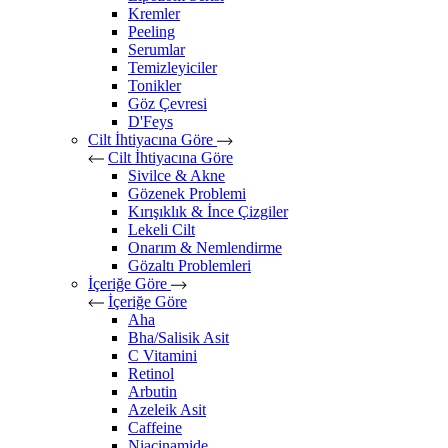
Kremler
Peeling
Serumlar
Temizleyiciler
Tonikler
Göz Çevresi
D'Feys
Cilt İhtiyacına Göre
Cilt İhtiyacına Göre
Sivilce & Akne
Gözenek Problemi
Kırışıklık & İnce Çizgiler
Lekeli Cilt
Onarım & Nemlendirme
Gözaltı Problemleri
İçeriğe Göre
İçeriğe Göre
Aha
Bha/Salisik Asit
C Vitamini
Retinol
Arbutin
Azeleik Asit
Caffeine
Niacinamide