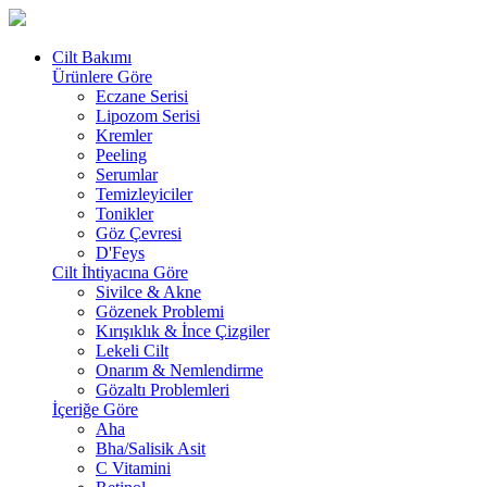
Cilt Bakımı
Ürünlere Göre
Eczane Serisi
Lipozom Serisi
Kremler
Peeling
Serumlar
Temizleyiciler
Tonikler
Göz Çevresi
D'Feys
Cilt İhtiyacına Göre
Sivilce & Akne
Gözenek Problemi
Kırışıklık & İnce Çizgiler
Lekeli Cilt
Onarım & Nemlendirme
Gözaltı Problemleri
İçeriğe Göre
Aha
Bha/Salisik Asit
C Vitamini