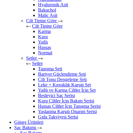
Hyaluronik Asit
Bakuchol
Malic Asit
Cilt Tipine Göre
Cilt Tipine Göre
Karma
Kuru
Yağlı
Hassas
Normal
Setler
Setler
Tanışma Seti
Bariyer Güçlendirme Seti
Cilt Tonu Dengeleme Seti
Leke + Kırışıklık Karşıtı Set
Yağlı ve Karma Ciltler İçin Set
Besleyici Saç Serisi
Kuru Ciltler İçin Bakım Serisi
Hassas Ciltler İçin Tanışma Serisi
Yaşlanma Karşıtı Onarım Serisi
Gıda Takviyesi Serisi
Güneş Ürünleri
Saç Bakımı
Saç Bakımı