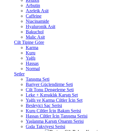
Retinol
Arbutin
Azeleik Asit
Caffeine
Niacinamide
Hyaluronik Asit
Bakuchol
Malic Asit
Cilt Tipine Göre
Karma
Kuru
Yağlı
Hassas
Normal
Setler
Tanışma Seti
Bariyer Güçlendirme Seti
Cilt Tonu Dengeleme Seti
Leke + Kırışıklık Karşıtı Set
Yağlı ve Karma Ciltler İçin Set
Besleyici Saç Serisi
Kuru Ciltler İçin Bakım Serisi
Hassas Ciltler İçin Tanışma Serisi
Yaşlanma Karşıtı Onarım Serisi
Gıda Takviyesi Serisi