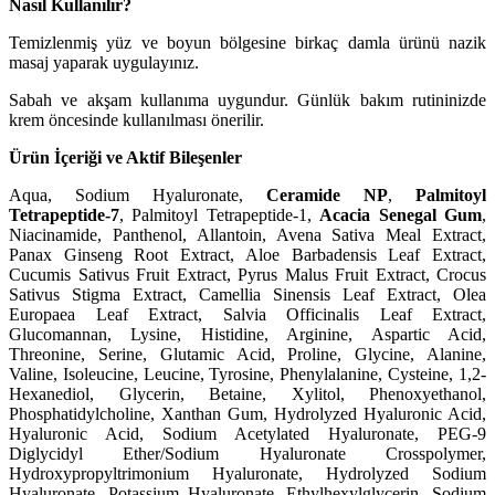
Nasıl Kullanılır?
Temizlenmiş yüz ve boyun bölgesine birkaç damla ürünü nazik
masaj yaparak uygulayınız.
Sabah ve akşam kullanıma uygundur. Günlük bakım rutininizde
krem öncesinde kullanılması önerilir.
Ürün İçeriği ve Aktif Bileşenler
Aqua, Sodium Hyaluronate,
Ceramide NP
,
Palmitoyl
Tetrapeptide-7
, Palmitoyl Tetrapeptide-1,
Acacia Senegal Gum
,
Niacinamide, Panthenol, Allantoin, Avena Sativa Meal Extract,
Panax Ginseng Root Extract, Aloe Barbadensis Leaf Extract,
Cucumis Sativus Fruit Extract, Pyrus Malus Fruit Extract, Crocus
Sativus Stigma Extract, Camellia Sinensis Leaf Extract, Olea
Europaea Leaf Extract, Salvia Officinalis Leaf Extract,
Glucomannan, Lysine, Histidine, Arginine, Aspartic Acid,
Threonine, Serine, Glutamic Acid, Proline, Glycine, Alanine,
Valine, Isoleucine, Leucine, Tyrosine, Phenylalanine, Cysteine, 1,2-
Hexanediol, Glycerin, Betaine, Xylitol, Phenoxyethanol,
Phosphatidylcholine, Xanthan Gum, Hydrolyzed Hyaluronic Acid,
Hyaluronic Acid, Sodium Acetylated Hyaluronate, PEG-9
Diglycidyl Ether/Sodium Hyaluronate Crosspolymer,
Hydroxypropyltrimonium Hyaluronate, Hydrolyzed Sodium
Hyaluronate, Potassium Hyaluronate, Ethylhexylglycerin, Sodium