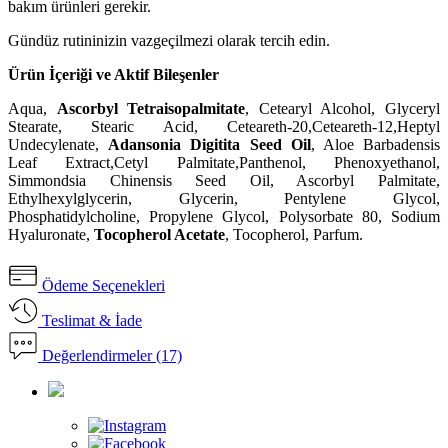
bakım ürünleri gerekir.
Gündüz rutininizin vazgeçilmezi olarak tercih edin.
Ürün İçeriği ve Aktif Bileşenler
Aqua,
Ascorbyl Tetraisopalmitate
, Cetearyl Alcohol, Glyceryl
Stearate, Stearic Acid, Ceteareth-20,Ceteareth-12,Heptyl
Undecylenate,
Adansonia Digitita Seed Oil
, Aloe Barbadensis
Leaf Extract,Cetyl Palmitate,Panthenol, Phenoxyethanol,
Simmondsia Chinensis Seed Oil, Ascorbyl Palmitate,
Ethylhexylglycerin, Glycerin, Pentylene Glycol,
Phosphatidylcholine, Propylene Glycol, Polysorbate 80, Sodium
Hyaluronate,
Tocopherol Acetate
, Tocopherol, Parfum.
Ödeme Seçenekleri
Teslimat & İade
Değerlendirmeler (17)