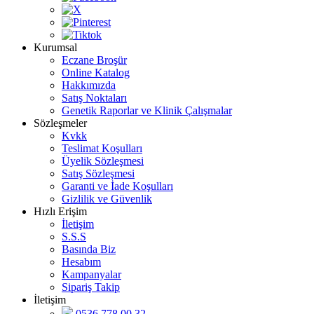
Kurumsal
Eczane Broşür
Online Katalog
Hakkımızda
Satış Noktaları
Genetik Raporlar ve Klinik Çalışmalar
Sözleşmeler
Kvkk
Teslimat Koşulları
Üyelik Sözleşmesi
Satış Sözleşmesi
Garanti ve İade Koşulları
Gizlilik ve Güvenlik
Hızlı Erişim
İletişim
S.S.S
Basında Biz
Hesabım
Kampanyalar
Sipariş Takip
İletişim
0536 778 00 32