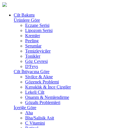
Cilt Bakımı
Ürünlere Göre
Eczane Serisi
Lipozom Serisi
Kremler
Peeling
Serumlar
Temizleyiciler
Tonikler
Göz Çevresi
D'Feys
Cilt İhtiyacına Göre
Sivilce & Akne
Gözenek Problemi
Kırışıklık & İnce Çizgiler
Lekeli Cilt
Onarım & Nemlendirme
Gözaltı Problemleri
İçeriğe Göre
Aha
Bha/Salisik Asit
C Vitamini