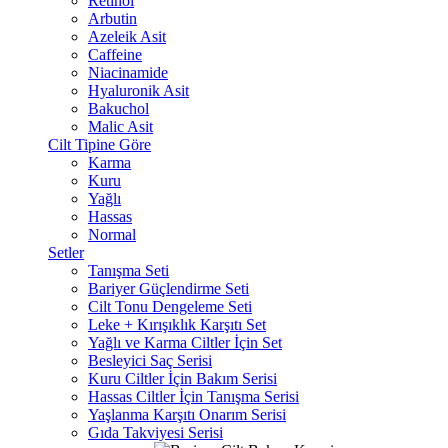
Retinol
Arbutin
Azeleik Asit
Caffeine
Niacinamide
Hyaluronik Asit
Bakuchol
Malic Asit
Cilt Tipine Göre
Karma
Kuru
Yağlı
Hassas
Normal
Setler
Tanışma Seti
Bariyer Güçlendirme Seti
Cilt Tonu Dengeleme Seti
Leke + Kırışıklık Karşıtı Set
Yağlı ve Karma Ciltler İçin Set
Besleyici Saç Serisi
Kuru Ciltler İçin Bakım Serisi
Hassas Ciltler İçin Tanışma Serisi
Yaşlanma Karşıtı Onarım Serisi
Gıda Takviyesi Serisi