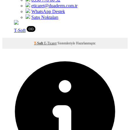
eticaret@duaderm.com.tr
WhatsApp Destek
Satış Noktaları
T
-Soft
T
-Soft
E-Ticaret
Sistemleriyle Hazırlanmıştır.