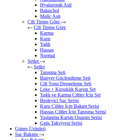
Hyaluronik Asit
Bakuchol
Malic Asit
Cilt Tipine Göre
Cilt Tipine Göre
Karma
Kuru
Yağlı
Hassas
Normal
Setler
Setler
Tanışma Seti
Bariyer Güçlendirme Seti
Cilt Tonu Dengeleme Seti
Leke + Kırışıklık Karşıtı Set
Yağlı ve Karma Ciltler İçin Set
Besleyici Saç Serisi
Kuru Ciltler İçin Bakım Serisi
Hassas Ciltler İçin Tanışma Serisi
Yaşlanma Karşıtı Onarım Serisi
Gıda Takviyesi Serisi
Güneş Ürünleri
Saç Bakımı
Saç Bakımı