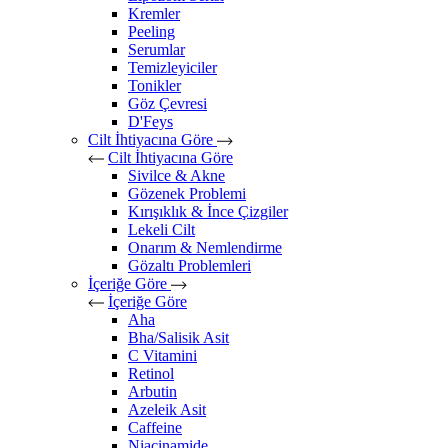
Kremler
Peeling
Serumlar
Temizleyiciler
Tonikler
Göz Çevresi
D'Feys
Cilt İhtiyacına Göre
Cilt İhtiyacına Göre
Sivilce & Akne
Gözenek Problemi
Kırışıklık & İnce Çizgiler
Lekeli Cilt
Onarım & Nemlendirme
Gözaltı Problemleri
İçeriğe Göre
İçeriğe Göre
Aha
Bha/Salisik Asit
C Vitamini
Retinol
Arbutin
Azeleik Asit
Caffeine
Niacinamide