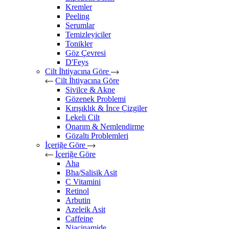
Kremler
Peeling
Serumlar
Temizleyiciler
Tonikler
Göz Çevresi
D'Feys
Cilt İhtiyacına Göre
Cilt İhtiyacına Göre
Sivilce & Akne
Gözenek Problemi
Kırışıklık & İnce Çizgiler
Lekeli Cilt
Onarım & Nemlendirme
Gözaltı Problemleri
İçeriğe Göre
İçeriğe Göre
Aha
Bha/Salisik Asit
C Vitamini
Retinol
Arbutin
Azeleik Asit
Caffeine
Niacinamide