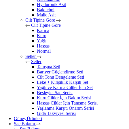
Hyaluronik Asit
Bakuchol
Malic Asit
Cilt Tipine Göre
Cilt Tipine Göre
Karma
Kuru
Yağlı
Hassas
Normal
Setler
Setler
Tanışma Seti
Bariyer Güçlendirme Seti
Cilt Tonu Dengeleme Seti
Leke + Kırışıklık Karşıtı Set
Yağlı ve Karma Ciltler İçin Set
Besleyici Saç Serisi
Kuru Ciltler İçin Bakım Serisi
Hassas Ciltler İçin Tanışma Serisi
Yaşlanma Karşıtı Onarım Serisi
Gıda Takviyesi Serisi
Güneş Ürünleri
Saç Bakımı
Saç Bakımı