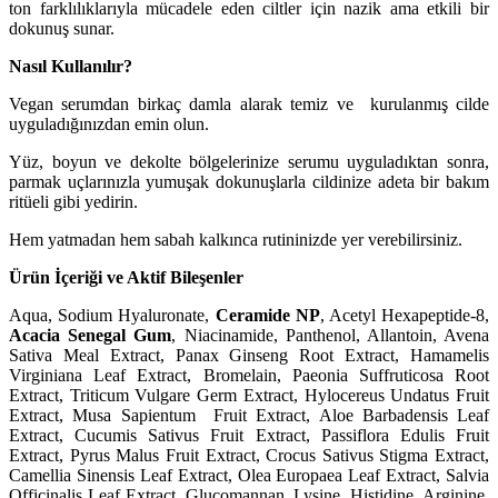
ton farklılıklarıyla mücadele eden ciltler için nazik ama etkili bir
dokunuş sunar.
Nasıl Kullanılır?
Vegan serumdan birkaç damla alarak temiz ve
kurulanmış cilde
uyguladığınızdan emin olun.
Yüz, boyun ve dekolte bölgelerinize serumu uyguladıktan sonra,
parmak uçlarınızla yumuşak dokunuşlarla cildinize adeta bir bakım
ritüeli gibi yedirin.
Hem yatmadan hem sabah kalkınca rutininizde yer verebilirsiniz.
Ürün İçeriği ve Aktif Bileşenler
Aqua, Sodium Hyaluronate,
Ceramide NP
, Acetyl Hexapeptide-8,
Acacia Senegal Gum
, Niacinamide, Panthenol, Allantoin, Avena
Sativa Meal Extract, Panax Ginseng Root Extract,
Hamamelis
Virginiana Leaf Extract, Bromelain,
Paeonia Suffruticosa Root
Extract, Triticum Vulgare Germ Extract, Hylocereus Undatus Fruit
Extract, Musa Sapientum
Fruit Extract, Aloe Barbadensis Leaf
Extract, Cucumis Sativus Fruit Extract, Passiflora Edulis Fruit
Extract, Pyrus Malus Fruit Extract, Crocus Sativus Stigma Extract,
Camellia Sinensis Leaf Extract, Olea Europaea Leaf Extract, Salvia
Officinalis Leaf Extract, Glucomannan, Lysine, Histidine, Arginine,