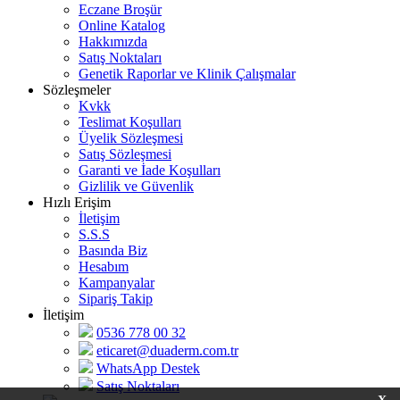
Eczane Broşür
Online Katalog
Hakkımızda
Satış Noktaları
Genetik Raporlar ve Klinik Çalışmalar
Sözleşmeler
Kvkk
Teslimat Koşulları
Üyelik Sözleşmesi
Satış Sözleşmesi
Garanti ve İade Koşulları
Gizlilik ve Güvenlik
Hızlı Erişim
İletişim
S.S.S
Basında Biz
Hesabım
Kampanyalar
Sipariş Takip
İletişim
0536 778 00 32
eticaret@duaderm.com.tr
WhatsApp Destek
Satış Noktaları