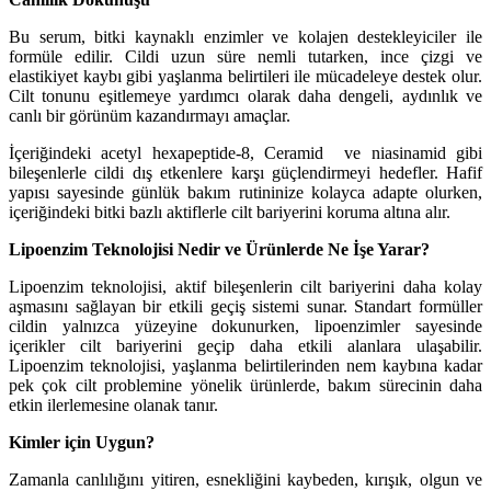
Bu serum, bitki kaynaklı enzimler ve kolajen destekleyiciler ile
formüle edilir. Cildi uzun süre nemli tutarken, ince çizgi ve
elastikiyet kaybı gibi yaşlanma belirtileri ile mücadeleye destek olur.
Cilt tonunu eşitlemeye yardımcı olarak daha dengeli, aydınlık ve
canlı bir görünüm kazandırmayı amaçlar.
İçeriğindeki acetyl hexapeptide-8, Ceramid
ve niasinamid gibi
bileşenlerle cildi dış etkenlere karşı güçlendirmeyi hedefler. Hafif
yapısı sayesinde günlük bakım rutininize kolayca adapte olurken,
içeriğindeki bitki bazlı aktiflerle cilt bariyerini koruma altına alır.
Lipoenzim Teknolojisi Nedir ve Ürünlerde Ne İşe Yarar?
Lipoenzim teknolojisi, aktif bileşenlerin cilt bariyerini daha kolay
aşmasını sağlayan bir etkili geçiş sistemi sunar. Standart formüller
cildin yalnızca yüzeyine dokunurken, lipoenzimler sayesinde
içerikler cilt bariyerini geçip daha etkili alanlara ulaşabilir.
Lipoenzim teknolojisi, yaşlanma belirtilerinden nem kaybına kadar
pek çok cilt problemine yönelik ürünlerde, bakım sürecinin daha
etkin ilerlemesine olanak tanır.
Kimler için Uygun?
Zamanla canlılığını yitiren, esnekliğini kaybeden, kırışık, olgun ve