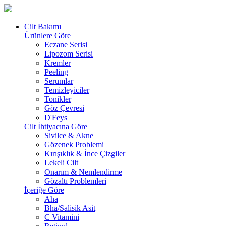
Cilt Bakımı
Ürünlere Göre
Eczane Serisi
Lipozom Serisi
Kremler
Peeling
Serumlar
Temizleyiciler
Tonikler
Göz Çevresi
D'Feys
Cilt İhtiyacına Göre
Sivilce & Akne
Gözenek Problemi
Kırışıklık & İnce Çizgiler
Lekeli Cilt
Onarım & Nemlendirme
Gözaltı Problemleri
İçeriğe Göre
Aha
Bha/Salisik Asit
C Vitamini