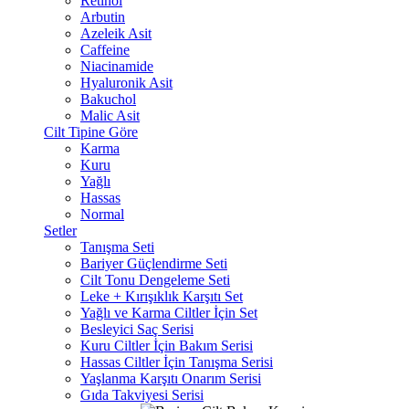
Retinol
Arbutin
Azeleik Asit
Caffeine
Niacinamide
Hyaluronik Asit
Bakuchol
Malic Asit
Cilt Tipine Göre
Karma
Kuru
Yağlı
Hassas
Normal
Setler
Tanışma Seti
Bariyer Güçlendirme Seti
Cilt Tonu Dengeleme Seti
Leke + Kırışıklık Karşıtı Set
Yağlı ve Karma Ciltler İçin Set
Besleyici Saç Serisi
Kuru Ciltler İçin Bakım Serisi
Hassas Ciltler İçin Tanışma Serisi
Yaşlanma Karşıtı Onarım Serisi
Gıda Takviyesi Serisi