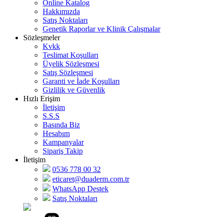
Online Katalog
Hakkımızda
Satış Noktaları
Genetik Raporlar ve Klinik Çalışmalar
Sözleşmeler
Kvkk
Teslimat Koşulları
Üyelik Sözleşmesi
Satış Sözleşmesi
Garanti ve İade Koşulları
Gizlilik ve Güvenlik
Hızlı Erişim
İletişim
S.S.S
Basında Biz
Hesabım
Kampanyalar
Sipariş Takip
İletişim
0536 778 00 32
eticaret@duaderm.com.tr
WhatsApp Destek
Satış Noktaları