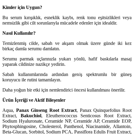
Kimler için Uygun?
Bu serum kırışıklık, esneklik kaybı, renk tonu eşitsizlikleri veya
nemsizlik gibi cilt sorunlarıyla mücadele edenler için idealdir.
Nasıl Kullanılır?
Temizlenmiş cilde, sabah ve akşam olmak üzere günde iki kez
birkaç damla serumu damlatın.
Serumu parmak uçlarınızla yukarı yönlü, hafif baskılarla masaj
yaparak cildinize nazikçe yedirin.
Sabah kullanımlarında ardından geniş spektrumlu bir güneş
koruyucu ile rutini tamamlayın.
Daha yoğun bir etki için nemlendirici öncesi kullanılması önerilir.
Ürün İçeriği ve Aktif Bileşenler
Aqua,
Panax Ginseng Root Extract
, Panax Quinquefolius Root
Extract,
Bakuchiol
, Eleutherococcus Senticosus Root Extract,
Sodium Hyaluronate, Ceramide NP, Ceramide AP, Ceramide EOP,
Phytosphingosine, Cholesterol, Panthenol, Niacinamide, Allantoin,
Beta-Glucan, Sorbitol, Sodium PCA, Passiflora Edulis Fruit Extract,