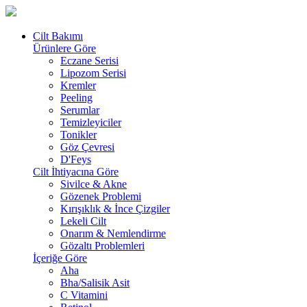
Cilt Bakımı
Ürünlere Göre
Eczane Serisi
Lipozom Serisi
Kremler
Peeling
Serumlar
Temizleyiciler
Tonikler
Göz Çevresi
D'Feys
Cilt İhtiyacına Göre
Sivilce & Akne
Gözenek Problemi
Kırışıklık & İnce Çizgiler
Lekeli Cilt
Onarım & Nemlendirme
Gözaltı Problemleri
İçeriğe Göre
Aha
Bha/Salisik Asit
C Vitamini