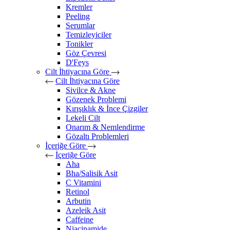
Kremler
Peeling
Serumlar
Temizleyiciler
Tonikler
Göz Çevresi
D'Feys
Cilt İhtiyacına Göre
Cilt İhtiyacına Göre
Sivilce & Akne
Gözenek Problemi
Kırışıklık & İnce Çizgiler
Lekeli Cilt
Onarım & Nemlendirme
Gözaltı Problemleri
İçeriğe Göre
İçeriğe Göre
Aha
Bha/Salisik Asit
C Vitamini
Retinol
Arbutin
Azeleik Asit
Caffeine
Niacinamide