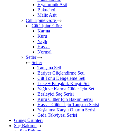
Hyaluronik Asit
Bakuchol
Malic Asit
Cilt Tipine Göre
Cilt Tipine Göre
Karma
Kuru
Yağlı
Hassas
Normal
Setler
Setler
Tanışma Seti
Bariyer Güçlendirme Seti
Cilt Tonu Dengeleme Seti
Leke + Kırışıklık Karşıtı Set
Yağlı ve Karma Ciltler İçin Set
Besleyici Saç Serisi
Kuru Ciltler İçin Bakım Serisi
Hassas Ciltler İçin Tanışma Serisi
Yaşlanma Karşıtı Onarım Serisi
Gıda Takviyesi Serisi
Güneş Ürünleri
Saç Bakımı
Saç Bakımı