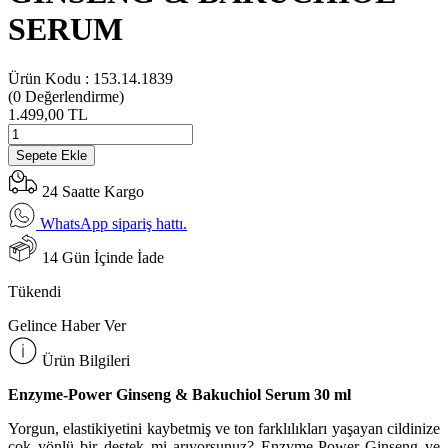
SERUM
Ürün Kodu :
153.14.1839
(0
Değerlendirme)
1.499,00 TL
Sepete Ekle
24 Saatte Kargo
WhatsApp sipariş hattı.
14 Gün İçinde İade
Tükendi
Gelince Haber Ver
Ürün Bilgileri
Enzyme-Power Ginseng & Bakuchiol Serum 30 ml
Yorgun, elastikiyetini kaybetmiş ve ton farklılıkları yaşayan cildinize
çok yönlü bir destek mi arıyorsunuz? Enzyme-Power Ginseng ve