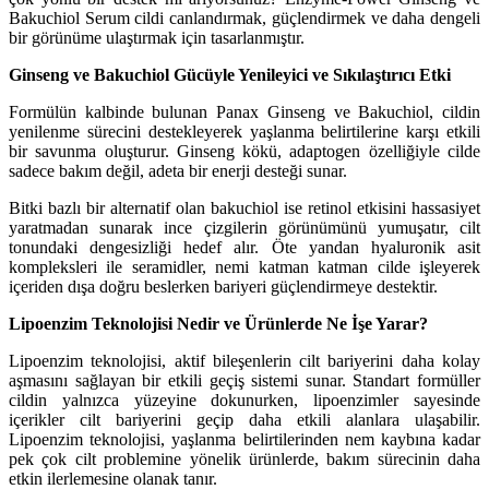
Bakuchiol Serum cildi canlandırmak, güçlendirmek ve daha dengeli
bir görünüme ulaştırmak için tasarlanmıştır.
Ginseng ve Bakuchiol Gücüyle Yenileyici ve Sıkılaştırıcı Etki
Formülün kalbinde bulunan Panax Ginseng ve Bakuchiol, cildin
yenilenme sürecini destekleyerek yaşlanma belirtilerine karşı etkili
bir savunma oluşturur. Ginseng kökü, adaptogen özelliğiyle cilde
sadece bakım değil, adeta bir enerji desteği sunar.
Bitki bazlı bir alternatif olan bakuchiol ise retinol etkisini hassasiyet
yaratmadan sunarak ince çizgilerin görünümünü yumuşatır, cilt
tonundaki dengesizliği hedef alır. Öte yandan hyaluronik asit
kompleksleri ile seramidler, nemi katman katman cilde işleyerek
içeriden dışa doğru beslerken bariyeri güçlendirmeye destektir.
Lipoenzim Teknolojisi Nedir ve Ürünlerde Ne İşe Yarar?
Lipoenzim teknolojisi, aktif bileşenlerin cilt bariyerini daha kolay
aşmasını sağlayan bir etkili geçiş sistemi sunar. Standart formüller
cildin yalnızca yüzeyine dokunurken, lipoenzimler sayesinde
içerikler cilt bariyerini geçip daha etkili alanlara ulaşabilir.
Lipoenzim teknolojisi, yaşlanma belirtilerinden nem kaybına kadar
pek çok cilt problemine yönelik ürünlerde, bakım sürecinin daha
etkin ilerlemesine olanak tanır.