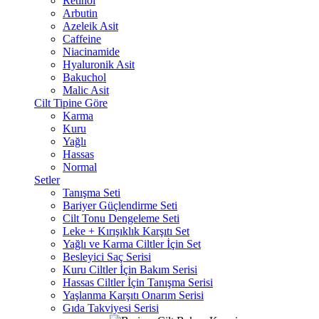
Retinol
Arbutin
Azeleik Asit
Caffeine
Niacinamide
Hyaluronik Asit
Bakuchol
Malic Asit
Cilt Tipine Göre
Karma
Kuru
Yağlı
Hassas
Normal
Setler
Tanışma Seti
Bariyer Güçlendirme Seti
Cilt Tonu Dengeleme Seti
Leke + Kırışıklık Karşıtı Set
Yağlı ve Karma Ciltler İçin Set
Besleyici Saç Serisi
Kuru Ciltler İçin Bakım Serisi
Hassas Ciltler İçin Tanışma Serisi
Yaşlanma Karşıtı Onarım Serisi
Gıda Takviyesi Serisi