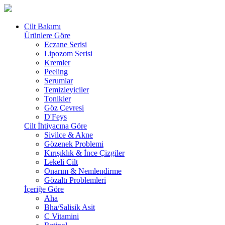
Cilt Bakımı
Ürünlere Göre
Eczane Serisi
Lipozom Serisi
Kremler
Peeling
Serumlar
Temizleyiciler
Tonikler
Göz Çevresi
D'Feys
Cilt İhtiyacına Göre
Sivilce & Akne
Gözenek Problemi
Kırışıklık & İnce Çizgiler
Lekeli Cilt
Onarım & Nemlendirme
Gözaltı Problemleri
İçeriğe Göre
Aha
Bha/Salisik Asit
C Vitamini