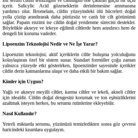
Bu serum cildin temizliğini ve canlılığını öne çıkaran güçlü bir üçlü
içerir. Salicylic Acid gözeneklerin derinlemesine arınmasına
yardımcı olur. Bromelain, cildin yüzeyindeki ölü hücreleri doğal
yolla çözüp arındırarak daha pürüzsüz ve canlı bir cilt görünümü
sağlar. Papain enzimi ise cildin doğal yenilenme sürecini destekler.
Böylelikle akneye ve lekeye eğilimli ciltlerde hem arındırıcı hem de
dengeli bir koruma vadeder.
Lipoenzim Teknolojisi Nedir ve Ne İşe Yarar?
Lipoenzim teknolojisi, aktif içeriklerin ciltle buluşma yolculuğunu
kolaylaştıran özel bir sistem sunar. Standart formüller çoğu zaman
yalnızca yüzeyde etki gösterirken, lipoenzimler sayesinde içerikler
cildin derin katmanlarına ulaşır ve daha etkili bir bakım sağlar.
Kimler için Uygun?
Yağlı ve akneye meyilli ciltler, karma ciltler ve lekeli, akneli ciltler
için idealdir. Cildin doğal dengesini korumak ve ton eşitsizliklerini
azaltmak isteyen herkes, bu serumu rutinlerine ekleyebilir.
Nasıl Kullanılır?
Yeterli miktarda serumu, yüzünüzü temizledikten sonra göz çevresi
haricindeki kısımlara uygulayın.