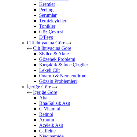
Kremler
Peeling
Serumlar
Temizleyiciler
Tonikler
Göz Çevresi
D'Feys
Cilt İhtiyacına Göre
Cilt İhtiyacına Göre
Sivilce & Akne
Gözenek Problemi
Kırışıklık & İnce Çizgiler
Lekeli Cilt
Onarım & Nemlendirme
Gözaltı Problemleri
İçeriğe Göre
İçeriğe Göre
Aha
Bha/Salisik Asit
C Vitamini
Retinol
Arbutin
Azeleik Asit
Caffeine
Niacinamide