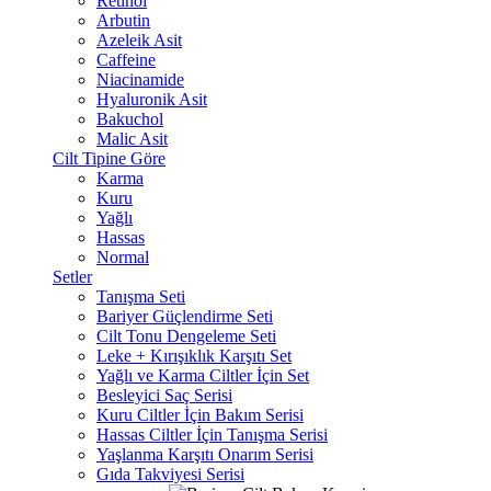
Retinol
Arbutin
Azeleik Asit
Caffeine
Niacinamide
Hyaluronik Asit
Bakuchol
Malic Asit
Cilt Tipine Göre
Karma
Kuru
Yağlı
Hassas
Normal
Setler
Tanışma Seti
Bariyer Güçlendirme Seti
Cilt Tonu Dengeleme Seti
Leke + Kırışıklık Karşıtı Set
Yağlı ve Karma Ciltler İçin Set
Besleyici Saç Serisi
Kuru Ciltler İçin Bakım Serisi
Hassas Ciltler İçin Tanışma Serisi
Yaşlanma Karşıtı Onarım Serisi
Gıda Takviyesi Serisi