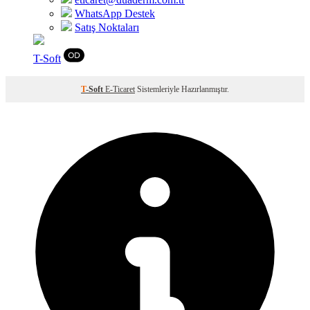
WhatsApp Destek
Satış Noktaları
T
-Soft
T
-Soft
E-Ticaret
Sistemleriyle Hazırlanmıştır.