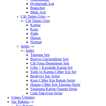
Hyaluronik Asit
Bakuchol
Malic Asit
Cilt Tipine Göre
Cilt Tipine Göre
Karma
Kuru
Yağlı
Hassas
Normal
Setler
Setler
Tanışma Seti
Bariyer Güçlendirme Seti
Cilt Tonu Dengeleme Seti
Leke + Kırışıklık Karşıtı Set
Yağlı ve Karma Ciltler İçin Set
Besleyici Saç Serisi
Kuru Ciltler İçin Bakım Serisi
Hassas Ciltler İçin Tanışma Serisi
Yaşlanma Karşıtı Onarım Serisi
Gıda Takviyesi Serisi
Güneş Ürünleri
Saç Bakımı
Saç Bakımı