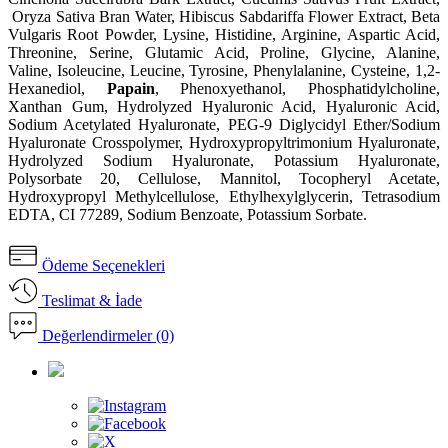
Oryza Sativa Bran Water, Hibiscus Sabdariffa Flower Extract, Beta
Vulgaris Root Powder, Lysine, Histidine, Arginine, Aspartic Acid,
Threonine, Serine, Glutamic Acid, Proline, Glycine, Alanine,
Valine, Isoleucine, Leucine, Tyrosine, Phenylalanine, Cysteine, 1,2-
Hexanediol,
Papain
, Phenoxyethanol, Phosphatidylcholine,
Xanthan Gum, Hydrolyzed Hyaluronic Acid, Hyaluronic Acid,
Sodium Acetylated Hyaluronate, PEG-9 Diglycidyl Ether/Sodium
Hyaluronate Crosspolymer, Hydroxypropyltrimonium Hyaluronate,
Hydrolyzed Sodium Hyaluronate, Potassium Hyaluronate,
Polysorbate 20, Cellulose, Mannitol, Tocopheryl Acetate,
Hydroxypropyl Methylcellulose, Ethylhexylglycerin, Tetrasodium
EDTA, CI 77289, Sodium Benzoate, Potassium Sorbate.
Ödeme Seçenekleri
Teslimat & İade
Değerlendirmeler (0)