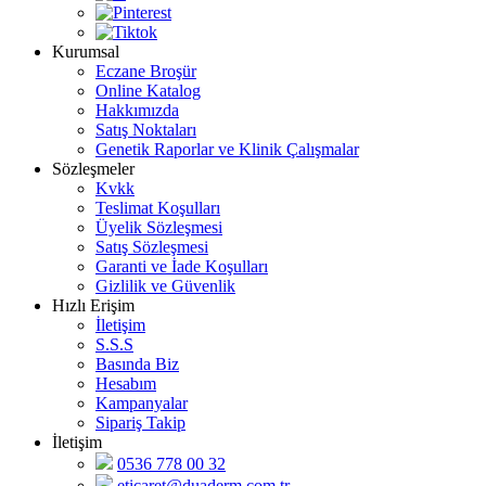
Kurumsal
Eczane Broşür
Online Katalog
Hakkımızda
Satış Noktaları
Genetik Raporlar ve Klinik Çalışmalar
Sözleşmeler
Kvkk
Teslimat Koşulları
Üyelik Sözleşmesi
Satış Sözleşmesi
Garanti ve İade Koşulları
Gizlilik ve Güvenlik
Hızlı Erişim
İletişim
S.S.S
Basında Biz
Hesabım
Kampanyalar
Sipariş Takip
İletişim
0536 778 00 32
eticaret@duaderm.com.tr