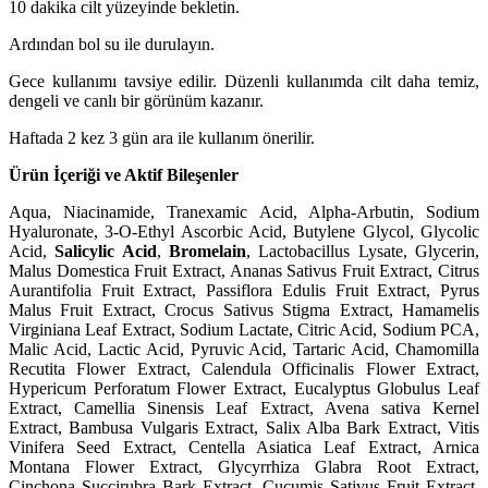
10 dakika cilt yüzeyinde bekletin.
Ardından bol su ile durulayın.
Gece kullanımı tavsiye edilir. Düzenli kullanımda cilt daha temiz,
dengeli ve canlı bir görünüm kazanır.
Haftada 2 kez 3 gün ara ile kullanım önerilir.
Ürün İçeriği ve Aktif Bileşenler
Aqua, Niacinamide, Tranexamic Acid, Alpha-Arbutin, Sodium
Hyaluronate, 3-O-Ethyl Ascorbic Acid,
Butylene Glycol, Glycolic
Acid,
Salicylic Acid
,
Bromelain
,
Lactobacillus Lysate, Glycerin,
Malus Domestica Fruit Extract, Ananas Sativus Fruit Extract, Citrus
Aurantifolia Fruit Extract, Passiflora Edulis Fruit Extract, Pyrus
Malus Fruit Extract, Crocus Sativus Stigma Extract,
Hamamelis
Virginiana Leaf Extract,
Sodium Lactate, Citric Acid, Sodium PCA,
Malic Acid, Lactic Acid, Pyruvic Acid, Tartaric Acid, Chamomilla
Recutita Flower Extract, Calendula Officinalis Flower Extract,
Hypericum Perforatum Flower Extract, Eucalyptus Globulus Leaf
Extract, Camellia Sinensis Leaf Extract, Avena sativa Kernel
Extract, Bambusa Vulgaris Extract, Salix Alba Bark Extract, Vitis
Vinifera Seed Extract, Centella Asiatica Leaf Extract, Arnica
Montana Flower Extract,
Glycyrrhiza Glabra Root Extract,
Cinchona Succirubra Bark Extract, Cucumis Sativus Fruit Extract,