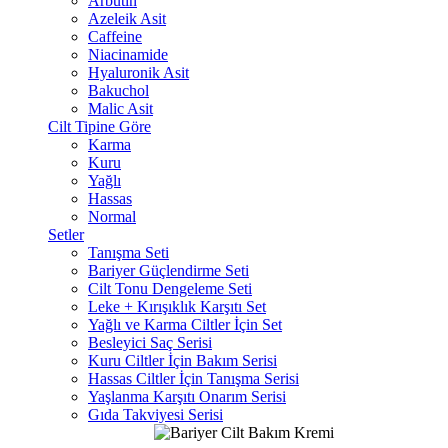
Arbutin
Azeleik Asit
Caffeine
Niacinamide
Hyaluronik Asit
Bakuchol
Malic Asit
Cilt Tipine Göre
Karma
Kuru
Yağlı
Hassas
Normal
Setler
Tanışma Seti
Bariyer Güçlendirme Seti
Cilt Tonu Dengeleme Seti
Leke + Kırışıklık Karşıtı Set
Yağlı ve Karma Ciltler İçin Set
Besleyici Saç Serisi
Kuru Ciltler İçin Bakım Serisi
Hassas Ciltler İçin Tanışma Serisi
Yaşlanma Karşıtı Onarım Serisi
Gıda Takviyesi Serisi