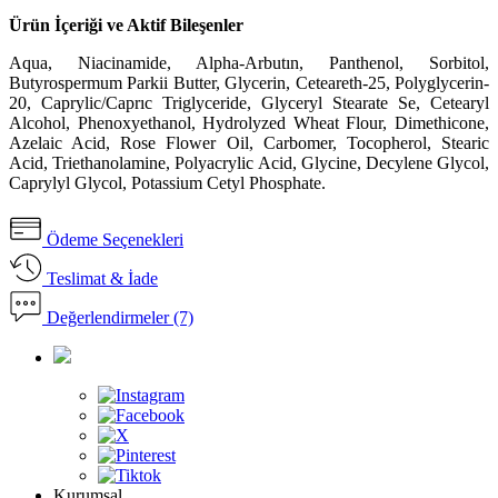
Ürün İçeriği ve Aktif Bileşenler
Aqua, Niacinamide, Alpha-Arbutın, Panthenol, Sorbitol,
Butyrospermum Parkii Butter, Glycerin, Ceteareth-25, Polyglycerin-
20, Caprylic/Caprıc Triglyceride, Glyceryl Stearate Se, Cetearyl
Alcohol, Phenoxyethanol, Hydrolyzed Wheat Flour, Dimethicone,
Azelaic Acid, Rose Flower Oil, Carbomer, Tocopherol, Stearic
Acid, Triethanolamine, Polyacrylic Acid, Glycine, Decylene Glycol,
Caprylyl Glycol, Potassium Cetyl Phosphate.
Ödeme Seçenekleri
Teslimat & İade
Değerlendirmeler (7)
Kurumsal