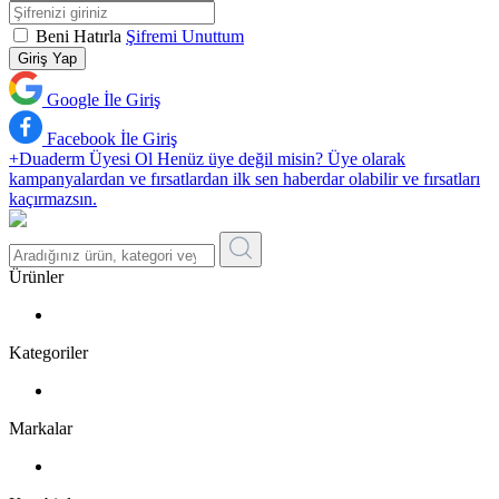
Beni Hatırla
Şifremi Unuttum
Giriş Yap
Google İle Giriş
Facebook İle Giriş
+Duaderm Üyesi Ol
Henüz üye değil misin? Üye olarak
kampanyalardan ve fırsatlardan ilk sen haberdar olabilir ve fırsatları
kaçırmazsın.
Ürünler
Kategoriler
Markalar