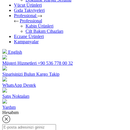
Vücut Ürünleri
Gıda Takviyeleri
Professional
Professional
Kabin Ürünleri
Cilt Bakım Cihazları
Eczane Ürünleri
Kampanyalar
English
Müşteri Hizmetleri
+90 536 778 00 32
Siparişinizi Bulun
Kargo Takip
WhatsApp Destek
Satış Noktaları
Yardım
Hesabım