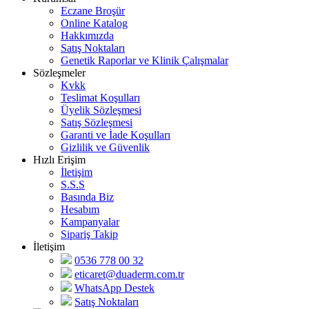
Eczane Broşür
Online Katalog
Hakkımızda
Satış Noktaları
Genetik Raporlar ve Klinik Çalışmalar
Sözleşmeler
Kvkk
Teslimat Koşulları
Üyelik Sözleşmesi
Satış Sözleşmesi
Garanti ve İade Koşulları
Gizlilik ve Güvenlik
Hızlı Erişim
İletişim
S.S.S
Basında Biz
Hesabım
Kampanyalar
Sipariş Takip
İletişim
0536 778 00 32
eticaret@duaderm.com.tr
WhatsApp Destek
Satış Noktaları