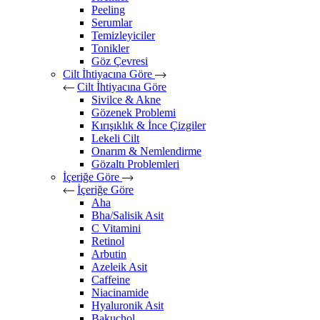
Peeling
Serumlar
Temizleyiciler
Tonikler
Göz Çevresi
Cilt İhtiyacına Göre
Cilt İhtiyacına Göre
Sivilce & Akne
Gözenek Problemi
Kırışıklık & İnce Çizgiler
Lekeli Cilt
Onarım & Nemlendirme
Gözaltı Problemleri
İçeriğe Göre
İçeriğe Göre
Aha
Bha/Salisik Asit
C Vitamini
Retinol
Arbutin
Azeleik Asit
Caffeine
Niacinamide
Hyaluronik Asit
Bakuchol