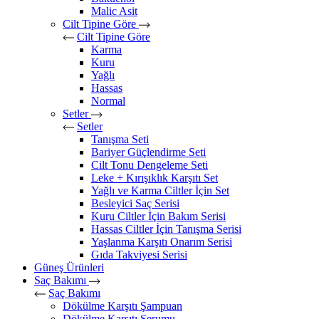
Malic Asit
Cilt Tipine Göre
Cilt Tipine Göre
Karma
Kuru
Yağlı
Hassas
Normal
Setler
Setler
Tanışma Seti
Bariyer Güçlendirme Seti
Cilt Tonu Dengeleme Seti
Leke + Kırışıklık Karşıtı Set
Yağlı ve Karma Ciltler İçin Set
Besleyici Saç Serisi
Kuru Ciltler İçin Bakım Serisi
Hassas Ciltler İçin Tanışma Serisi
Yaşlanma Karşıtı Onarım Serisi
Gıda Takviyesi Serisi
Güneş Ürünleri
Saç Bakımı
Saç Bakımı
Dökülme Karşıtı Şampuan
Dökülme Karşıtı Serumu