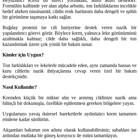
Beyazlatıcı Krem bu süreci yormadan, adım adım destekler.
Formülün kalbinde yer alan alpha arbutin, ton farklılıklarını incelikle
hedef alırken niasinamid, cildin renk haritasını daha dengeli ve ışıltılı
bir görünüme taşımaya katkı sağlar.
Buğday proteini ise cilt bariyerine destek veren nazik bir
yapılandırıcı görevi görür. Böylece krem, yalnızca leke görünümünü
azaltmakla kalmaz; cilde daha sağlıklı, daha dengeli bir ton
kazandırmak üzere çok yönlü bir bakım sunar.
Kimler için Uygun?
Ton farklılıkları ve lekelerle mücadele eden, aynı zamanda hassas ve
kuru ciltlerin nazik ihtiyaçlarına cevap veren özel bir bakım
destekçisidir.
Nasıl Kullanılır?
Kremden küçük bir miktar alın ve arınmış cildinize nazik ama
bilinçli bir dokunuşla, özellikle eşitlenmesi gereken bölgelere yayın.
Uygulamayı yavaş dairesel hareketlerle aydınlatıcı krem tamamen
emilene kadar sürdürün.
Akşamları bakımın son adımı olarak kullanabilirsiniz; sabahları ise
ardından mutlaka bir güneş koruyucu ile rutini tamamlayın.