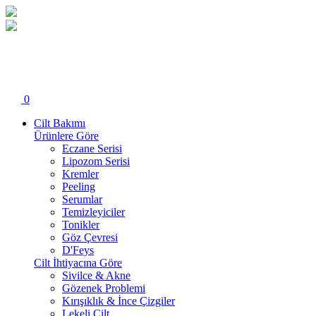
0
Cilt Bakımı
Ürünlere Göre
Eczane Serisi
Lipozom Serisi
Kremler
Peeling
Serumlar
Temizleyiciler
Tonikler
Göz Çevresi
D'Feys
Cilt İhtiyacına Göre
Sivilce & Akne
Gözenek Problemi
Kırışıklık & İnce Çizgiler
Lekeli Cilt