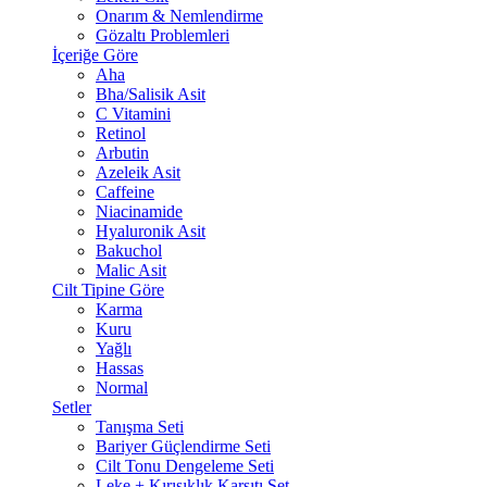
Onarım & Nemlendirme
Gözaltı Problemleri
İçeriğe Göre
Aha
Bha/Salisik Asit
C Vitamini
Retinol
Arbutin
Azeleik Asit
Caffeine
Niacinamide
Hyaluronik Asit
Bakuchol
Malic Asit
Cilt Tipine Göre
Karma
Kuru
Yağlı
Hassas
Normal
Setler
Tanışma Seti
Bariyer Güçlendirme Seti
Cilt Tonu Dengeleme Seti
Leke + Kırışıklık Karşıtı Set