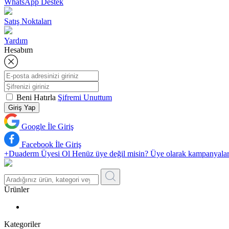
WhatsApp Destek
Satış Noktaları
Yardım
Hesabım
Beni Hatırla
Şifremi Unuttum
Giriş Yap
Google İle Giriş
Facebook İle Giriş
+Duaderm Üyesi Ol
Henüz üye değil misin? Üye olarak kampanyalardan 
Ürünler
Kategoriler