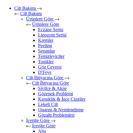
Cilt Bakımı
Cilt Bakımı
Ürünlere Göre
Ürünlere Göre
Eczane Serisi
Lipozom Serisi
Kremler
Peeling
Serumlar
Temizleyiciler
Tonikler
Göz Çevresi
D'Feys
Cilt İhtiyacına Göre
Cilt İhtiyacına Göre
Sivilce & Akne
Gözenek Problemi
Kırışıklık & İnce Çizgiler
Lekeli Cilt
Onarım & Nemlendirme
Gözaltı Problemleri
İçeriğe Göre
İçeriğe Göre
Aha