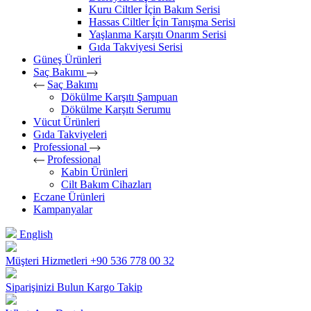
Kuru Ciltler İçin Bakım Serisi
Hassas Ciltler İçin Tanışma Serisi
Yaşlanma Karşıtı Onarım Serisi
Gıda Takviyesi Serisi
Güneş Ürünleri
Saç Bakımı
Saç Bakımı
Dökülme Karşıtı Şampuan
Dökülme Karşıtı Serumu
Vücut Ürünleri
Gıda Takviyeleri
Professional
Professional
Kabin Ürünleri
Cilt Bakım Cihazları
Eczane Ürünleri
Kampanyalar
English
Müşteri Hizmetleri
+90 536 778 00 32
Siparişinizi Bulun
Kargo Takip