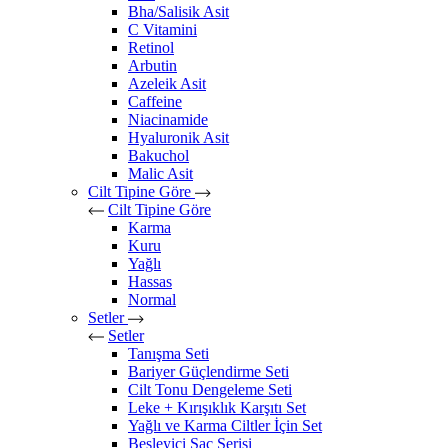
Bha/Salisik Asit
C Vitamini
Retinol
Arbutin
Azeleik Asit
Caffeine
Niacinamide
Hyaluronik Asit
Bakuchol
Malic Asit
Cilt Tipine Göre
Cilt Tipine Göre
Karma
Kuru
Yağlı
Hassas
Normal
Setler
Setler
Tanışma Seti
Bariyer Güçlendirme Seti
Cilt Tonu Dengeleme Seti
Leke + Kırışıklık Karşıtı Set
Yağlı ve Karma Ciltler İçin Set
Besleyici Saç Serisi