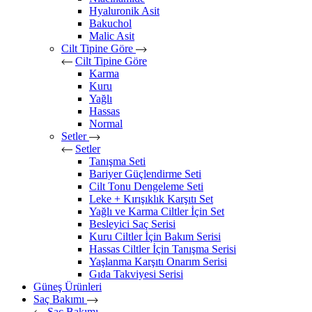
Hyaluronik Asit
Bakuchol
Malic Asit
Cilt Tipine Göre
Cilt Tipine Göre
Karma
Kuru
Yağlı
Hassas
Normal
Setler
Setler
Tanışma Seti
Bariyer Güçlendirme Seti
Cilt Tonu Dengeleme Seti
Leke + Kırışıklık Karşıtı Set
Yağlı ve Karma Ciltler İçin Set
Besleyici Saç Serisi
Kuru Ciltler İçin Bakım Serisi
Hassas Ciltler İçin Tanışma Serisi
Yaşlanma Karşıtı Onarım Serisi
Gıda Takviyesi Serisi
Güneş Ürünleri
Saç Bakımı
Saç Bakımı