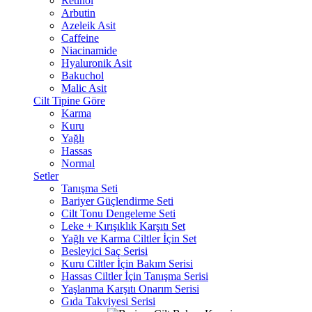
Retinol
Arbutin
Azeleik Asit
Caffeine
Niacinamide
Hyaluronik Asit
Bakuchol
Malic Asit
Cilt Tipine Göre
Karma
Kuru
Yağlı
Hassas
Normal
Setler
Tanışma Seti
Bariyer Güçlendirme Seti
Cilt Tonu Dengeleme Seti
Leke + Kırışıklık Karşıtı Set
Yağlı ve Karma Ciltler İçin Set
Besleyici Saç Serisi
Kuru Ciltler İçin Bakım Serisi
Hassas Ciltler İçin Tanışma Serisi
Yaşlanma Karşıtı Onarım Serisi
Gıda Takviyesi Serisi