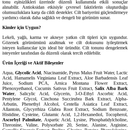
tonu eşitsizlikleri üzerinde düzenli kullanımda etkili sonuçlar
alınabilir. Antioksidan etkisiyle çevresel faktörlerin oluşturduğu
olumsuzluklara karşı da cildi destekler. Cilt bariyerini güçlendirmeye
yardımcı olarak daha sağlıklı ve dengeli bir görünüm sunar.
Kimler için Uygun?
Lekeli, yağlı, karma ve akneye yatkın cilt tipleri için uygundur.
Gözenek görünümünü azaltmak ve cilt dokusunu iyileştirmek
isteyen kullanıcılar için ideal bir üründür. Cilt tonunu dengelemek
isteyenler tarafından da düzenli olarak tercih edilebilir.
Ürün İçeriği ve Aktif Bileşenler
Aqua,
Glycolic Acid
, Niacinamide, Pyrus Malus Fruit Water, Lactic
Acid, Hamamelis Virginiana Leaf Extract, Aloe Barbadensis Leaf
Juice, Sodium PCA, Arnica Montana Flower Extract,
Phenoxyethanol, Cucumis Sativus Fruit Extract,
Salix Alba Bark
Water
, Salicylic Acid, Glycerin, 3-O-Ethyl Ascorbic Acid,
Pentylene Glycol, Cinchona Succirubra Bark Extract, Alpha-
Arbutin, Phenethyl Alcohol, Centella Asiatica Leaf Extract,
Allantoin, Glycyrrhiza Glabra Root Extract, Sodium Benzoate,
Histidine, Cysteine, Glutamic Acid, 1,2-Hexanediol, Tocopherol,
Ascorbyl Palmitate
, Aspartic Acid, Lysine, Phosphatidylcholine,
Threonine, Valine, Polysorbate 20, Serine, Alanine, Arginine,