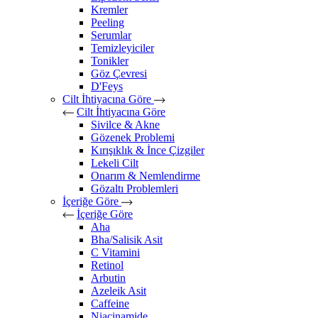
Kremler
Peeling
Serumlar
Temizleyiciler
Tonikler
Göz Çevresi
D'Feys
Cilt İhtiyacına Göre
Cilt İhtiyacına Göre
Sivilce & Akne
Gözenek Problemi
Kırışıklık & İnce Çizgiler
Lekeli Cilt
Onarım & Nemlendirme
Gözaltı Problemleri
İçeriğe Göre
İçeriğe Göre
Aha
Bha/Salisik Asit
C Vitamini
Retinol
Arbutin
Azeleik Asit
Caffeine
Niacinamide