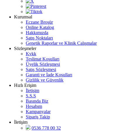
Kurumsal
Eczane Broşür
Online Katalog
Hakkımızda
Satış Noktaları
Genetik Raporlar ve Klinik Çalışmalar
Sözleşmeler
Kvkk
Teslimat Koşulları
Üyelik Sözleşmesi
Satış Sözleşmesi
Garanti ve İade Koşulları
Gizlilik ve Güvenlik
Hızlı Erişim
İletişim
S.S.S
Basında Biz
Hesabım
Kampanyalar
Sipariş Takip
İletişim
0536 778 00 32