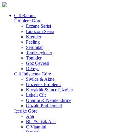
Cilt Bakımı
Ürünlere Göre
Eczane Serisi
Lipozom Serisi
Kremler
Peeling
Serumlar
Temizleyiciler
Tonikler
Göz Çevresi
D'Feys
Cilt İhtiyacına Göre
Sivilce & Akne
Gözenek Problemi
Kırışıklık & İnce Çizgiler
Lekeli Cilt
Onarım & Nemlendirme
Gözaltı Problemleri
İçeriğe Göre
Aha
Bha/Salisik Asit
C Vitamini