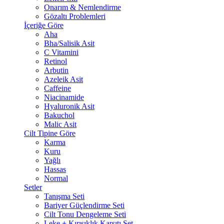
Onarım & Nemlendirme
Gözaltı Problemleri
İçeriğe Göre
Aha
Bha/Salisik Asit
C Vitamini
Retinol
Arbutin
Azeleik Asit
Caffeine
Niacinamide
Hyaluronik Asit
Bakuchol
Malic Asit
Cilt Tipine Göre
Karma
Kuru
Yağlı
Hassas
Normal
Setler
Tanışma Seti
Bariyer Güçlendirme Seti
Cilt Tonu Dengeleme Seti
Leke + Kırışıklık Karşıtı Set