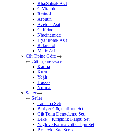
Bha/Salisik Asit
C Vitamini
Retinol
Arbutin
Azeleik Asit
Caffeine
Niacinamide
Hyaluronik Asit
Bakuchol
Malic Asit
Cilt Tipine Göre
Cilt Tipine Göre
Karma
Kuru
Yağlı
Hassas
Normal
Setler
Setler
Tanışma Seti
Bariyer Güçlendirme Seti
Cilt Tonu Dengeleme Seti
Leke + Kırışıklık Karşıtı Set
Yağlı ve Karma Ciltler İçin Set
Besleyici Saç Serisi