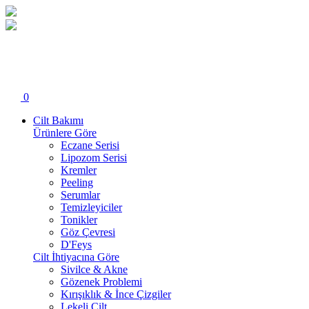
0
Cilt Bakımı
Ürünlere Göre
Eczane Serisi
Lipozom Serisi
Kremler
Peeling
Serumlar
Temizleyiciler
Tonikler
Göz Çevresi
D'Feys
Cilt İhtiyacına Göre
Sivilce & Akne
Gözenek Problemi
Kırışıklık & İnce Çizgiler
Lekeli Cilt