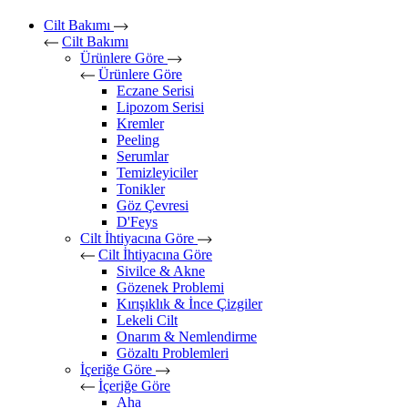
Cilt Bakımı
Cilt Bakımı
Ürünlere Göre
Ürünlere Göre
Eczane Serisi
Lipozom Serisi
Kremler
Peeling
Serumlar
Temizleyiciler
Tonikler
Göz Çevresi
D'Feys
Cilt İhtiyacına Göre
Cilt İhtiyacına Göre
Sivilce & Akne
Gözenek Problemi
Kırışıklık & İnce Çizgiler
Lekeli Cilt
Onarım & Nemlendirme
Gözaltı Problemleri
İçeriğe Göre
İçeriğe Göre
Aha