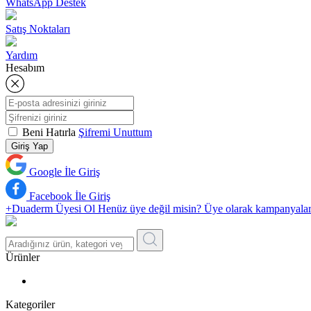
WhatsApp Destek
Satış Noktaları
Yardım
Hesabım
Beni Hatırla
Şifremi Unuttum
Giriş Yap
Google İle Giriş
Facebook İle Giriş
+Duaderm Üyesi Ol
Henüz üye değil misin? Üye olarak kampanyalardan 
Ürünler
Kategoriler