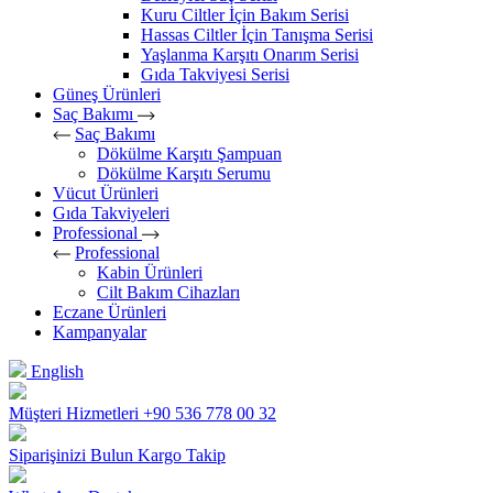
Kuru Ciltler İçin Bakım Serisi
Hassas Ciltler İçin Tanışma Serisi
Yaşlanma Karşıtı Onarım Serisi
Gıda Takviyesi Serisi
Güneş Ürünleri
Saç Bakımı
Saç Bakımı
Dökülme Karşıtı Şampuan
Dökülme Karşıtı Serumu
Vücut Ürünleri
Gıda Takviyeleri
Professional
Professional
Kabin Ürünleri
Cilt Bakım Cihazları
Eczane Ürünleri
Kampanyalar
English
Müşteri Hizmetleri
+90 536 778 00 32
Siparişinizi Bulun
Kargo Takip