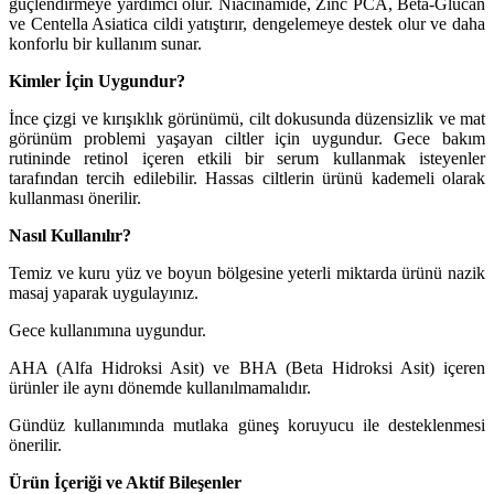
güçlendirmeye yardımcı olur. Niacinamide, Zinc PCA, Beta-Glucan
ve Centella Asiatica cildi yatıştırır, dengelemeye destek olur ve daha
konforlu bir kullanım sunar.
Kimler İçin Uygundur?
İnce çizgi ve kırışıklık görünümü, cilt dokusunda düzensizlik ve mat
görünüm problemi yaşayan ciltler için uygundur. Gece bakım
rutininde retinol içeren etkili bir serum kullanmak isteyenler
tarafından tercih edilebilir. Hassas ciltlerin ürünü kademeli olarak
kullanması önerilir.
Nasıl Kullanılır?
Temiz ve kuru yüz ve boyun bölgesine yeterli miktarda ürünü nazik
masaj yaparak uygulayınız.
Gece kullanımına uygundur.
AHA (Alfa Hidroksi Asit) ve BHA (Beta Hidroksi Asit) içeren
ürünler ile aynı dönemde kullanılmamalıdır.
Gündüz kullanımında mutlaka güneş koruyucu ile desteklenmesi
önerilir.
Ürün İçeriği ve Aktif Bileşenler