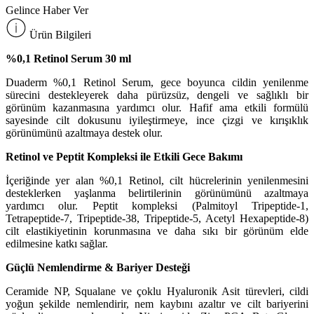
Gelince Haber Ver
Ürün Bilgileri
%0,1 Retinol Serum 30 ml
Duaderm %0,1 Retinol Serum, gece boyunca cildin yenilenme
sürecini destekleyerek daha pürüzsüz, dengeli ve sağlıklı bir
görünüm kazanmasına yardımcı olur. Hafif ama etkili formülü
sayesinde cilt dokusunu iyileştirmeye, ince çizgi ve kırışıklık
görünümünü azaltmaya destek olur.
Retinol ve Peptit Kompleksi ile Etkili Gece Bakımı
İçeriğinde yer alan %0,1 Retinol, cilt hücrelerinin yenilenmesini
desteklerken yaşlanma belirtilerinin görünümünü azaltmaya
yardımcı olur. Peptit kompleksi (Palmitoyl Tripeptide-1,
Tetrapeptide-7, Tripeptide-38, Tripeptide-5, Acetyl Hexapeptide-8)
cilt elastikiyetinin korunmasına ve daha sıkı bir görünüm elde
edilmesine katkı sağlar.
Güçlü Nemlendirme & Bariyer Desteği
Ceramide NP, Squalane ve çoklu Hyaluronik Asit türevleri, cildi
yoğun şekilde nemlendirir, nem kaybını azaltır ve cilt bariyerini