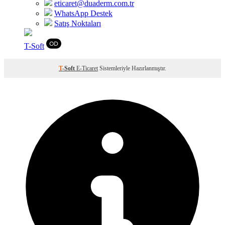
eticaret@duaderm.com.tr
WhatsApp Destek
Satış Noktaları
T
-Soft
T
-Soft
E-Ticaret
Sistemleriyle Hazırlanmıştır.