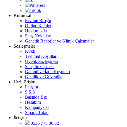
Kurumsal
Eczane Broşür
Online Katalog
Hakkımızda
Satış Noktaları
Genetik Raporlar ve Klinik Çalışmalar
Sözleşmeler
Kvkk
Teslimat Koşulları
Üyelik Sözleşmesi
Satış Sözleşmesi
Garanti ve İade Koşulları
Gizlilik ve Güvenlik
Hızlı Erişim
İletişim
S.S.S
Basında Biz
Hesabım
Kampanyalar
Sipariş Takip
İletişim
0536 778 00 32