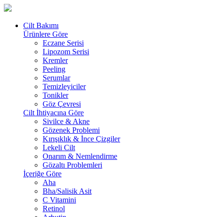
Cilt Bakımı
Ürünlere Göre
Eczane Serisi
Lipozom Serisi
Kremler
Peeling
Serumlar
Temizleyiciler
Tonikler
Göz Çevresi
Cilt İhtiyacına Göre
Sivilce & Akne
Gözenek Problemi
Kırışıklık & İnce Çizgiler
Lekeli Cilt
Onarım & Nemlendirme
Gözaltı Problemleri
İçeriğe Göre
Aha
Bha/Salisik Asit
C Vitamini
Retinol