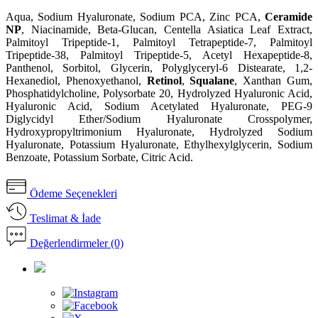
Aqua, Sodium Hyaluronate, Sodium PCA, Zinc PCA,
Ceramide
NP
, Niacinamide, Beta-Glucan, Centella Asiatica Leaf Extract,
Palmitoyl Tripeptide-1, Palmitoyl Tetrapeptide-7, Palmitoyl
Tripeptide-38, Palmitoyl Tripeptide-5, Acetyl Hexapeptide-8,
Panthenol, Sorbitol, Glycerin, Polyglyceryl-6 Distearate, 1,2-
Hexanediol, Phenoxyethanol,
Retinol
,
Squalane
, Xanthan Gum,
Phosphatidylcholine, Polysorbate 20, Hydrolyzed Hyaluronic Acid,
Hyaluronic Acid, Sodium Acetylated Hyaluronate, PEG-9
Diglycidyl Ether/Sodium Hyaluronate Crosspolymer,
Hydroxypropyltrimonium Hyaluronate, Hydrolyzed Sodium
Hyaluronate, Potassium Hyaluronate, Ethylhexylglycerin, Sodium
Benzoate, Potassium Sorbate, Citric Acid.
Ödeme Seçenekleri
Teslimat & İade
Değerlendirmeler (0)