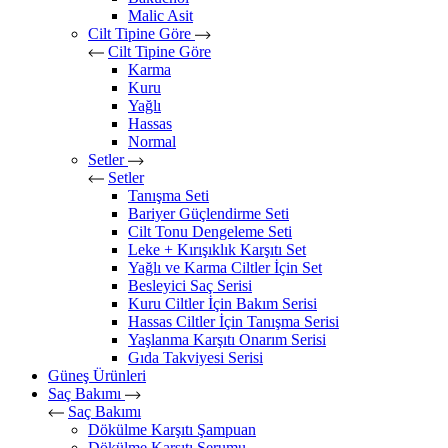
Malic Asit
Cilt Tipine Göre
Cilt Tipine Göre
Karma
Kuru
Yağlı
Hassas
Normal
Setler
Setler
Tanışma Seti
Bariyer Güçlendirme Seti
Cilt Tonu Dengeleme Seti
Leke + Kırışıklık Karşıtı Set
Yağlı ve Karma Ciltler İçin Set
Besleyici Saç Serisi
Kuru Ciltler İçin Bakım Serisi
Hassas Ciltler İçin Tanışma Serisi
Yaşlanma Karşıtı Onarım Serisi
Gıda Takviyesi Serisi
Güneş Ürünleri
Saç Bakımı
Saç Bakımı
Dökülme Karşıtı Şampuan
Dökülme Karşıtı Serumu