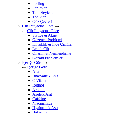
Peeling
Serumlar
Temizleyiciler
Tonikler
Göz Çevresi
Cilt İhtiyacına Göre
Cilt İhtiyacına Göre
Sivilce & Akne
Gözenek Problemi
Kırışıklık & İnce Çizgiler
Lekeli Cilt
Onarım & Nemlendirme
Gözaltı Problemleri
İçeriğe Göre
İçeriğe Göre
Aha
Bha/Salisik Asit
C Vitamini
Retinol
Arbutin
Azeleik Asit
Caffeine
Niacinamide
Hyaluronik Asit
Bakuchol