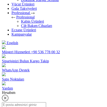
Vücut Ürünleri
Gıda Takviyeleri
Professional
Professional
Kabin Ürünleri
Cilt Bakım Cihazları
Eczane Ürünleri
Kampanyalar
English
Müşteri Hizmetleri
+90 536 778 00 32
Siparişinizi Bulun
Kargo Takip
WhatsApp Destek
Satış Noktaları
Yardım
Hesabım