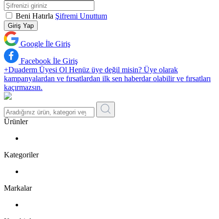
Beni Hatırla
Şifremi Unuttum
Giriş Yap
Google İle Giriş
Facebook İle Giriş
+Duaderm Üyesi Ol
Henüz üye değil misin? Üye olarak
kampanyalardan ve fırsatlardan ilk sen haberdar olabilir ve fırsatları
kaçırmazsın.
Ürünler
Kategoriler
Markalar