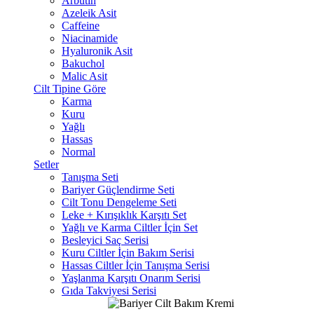
Arbutin
Azeleik Asit
Caffeine
Niacinamide
Hyaluronik Asit
Bakuchol
Malic Asit
Cilt Tipine Göre
Karma
Kuru
Yağlı
Hassas
Normal
Setler
Tanışma Seti
Bariyer Güçlendirme Seti
Cilt Tonu Dengeleme Seti
Leke + Kırışıklık Karşıtı Set
Yağlı ve Karma Ciltler İçin Set
Besleyici Saç Serisi
Kuru Ciltler İçin Bakım Serisi
Hassas Ciltler İçin Tanışma Serisi
Yaşlanma Karşıtı Onarım Serisi
Gıda Takviyesi Serisi